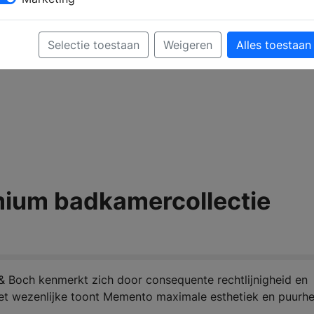
Selectie toestaan
Weigeren
Alles toestaan
mium badkamercollectie
& Boch kenmerkt zich door consequente rechtlijnigheid en
et wezenlijke toont Memento maximale esthetiek en puurhe