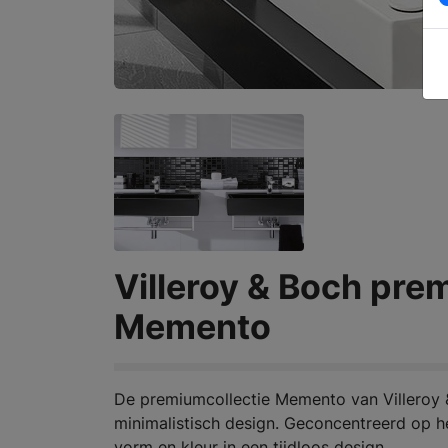
Villeroy & Boch pre
Memento
De premiumcollectie Memento van Villeroy 
minimalistisch design. Geconcentreerd op h
vorm en kleur in een tijdloos design.