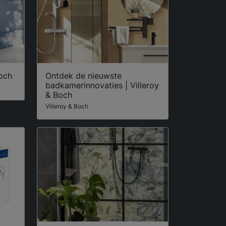
Boch
Ontdek de nieuwste
badkamerinnovaties | Villeroy
& Boch
Villeroy & Boch