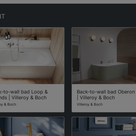
NT
k-to-wall bad Loop &
Back-to-wall bad Oberon
nds | Villeroy & Boch
| Villeroy & Boch
roy & Boch
Villeroy & Boch