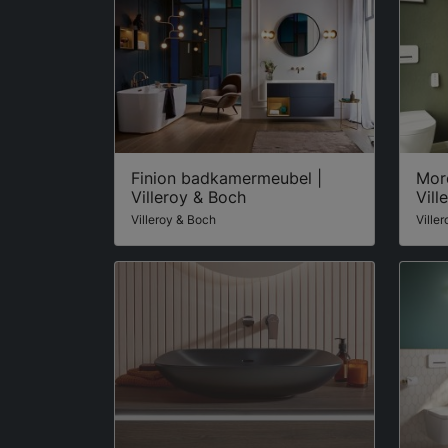
Finion badkamermeubel |
More
Villeroy & Boch
Vill
Villeroy & Boch
Ville