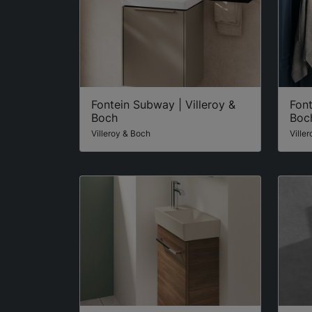
Fontein Subway | Villeroy &
Font
Boch
Boc
Villeroy & Boch
Ville