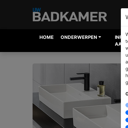
W
HOME
ONDERWERPEN
INFO
t
AANV
w
u
a
g
h
g
G