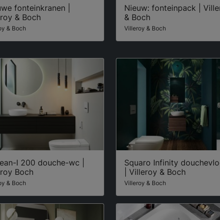
we fonteinkranen |
Nieuw: fonteinpack | Vill
eroy & Boch
& Boch
roy & Boch
Villeroy & Boch
lean-I 200 douche-wc |
Squaro Infinity douchevl
eroy Boch
| Villeroy & Boch
roy & Boch
Villeroy & Boch