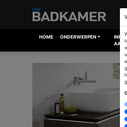
W
HOME
ONDERWERPEN
INFO
t
AANV
w
u
a
g
h
g
G