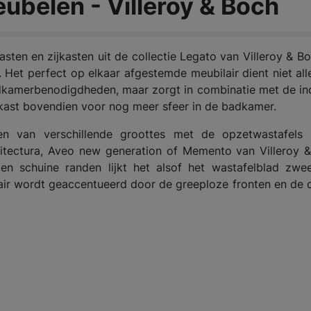
belen - Villeroy & Boch
sten en zijkasten uit de collectie Legato van Villeroy & Bo
. Het perfect op elkaar afgestemde meubilair dient niet all
kamerbenodigdheden, maar zorgt in combinatie met de ind
rkast bovendien voor nog meer sfeer in de badkamer.
n van verschillende groottes met de opzetwastafels 
hitectura, Aveo new generation of Memento van Villeroy 
 en schuine randen lijkt het alsof het wastafelblad zwe
air wordt geaccentueerd door de greeploze fronten en de 