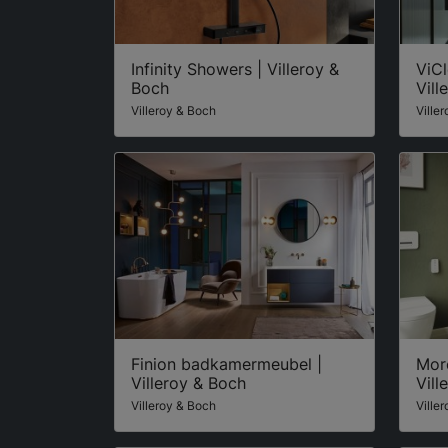
Infinity Showers | Villeroy &
ViC
Boch
Vill
Villeroy & Boch
Ville
Finion badkamermeubel |
More
Villeroy & Boch
Vill
Villeroy & Boch
Ville