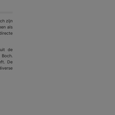
ch zijn
een als
irecte
uit de
& Boch.
eft. De
diverse