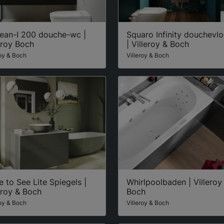
lean-I 200 douche-wc |
Squaro Infinity douchevl
eroy Boch
| Villeroy & Boch
roy & Boch
Villeroy & Boch
 to See Lite Spiegels |
Whirlpoolbaden | Villeroy
eroy & Boch
Boch
roy & Boch
Villeroy & Boch