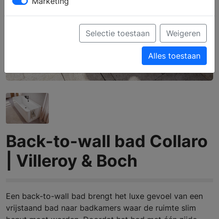
Marketing
Selectie toestaan
Weigeren
Alles toestaan
Back-to-wall bad Collaro
| Villeroy & Boch
Een back-to-wall bad brengt het luxe gevoel van een
vrijstaand bad naar badkamers waar de ruimte slim