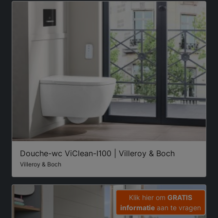
Douche-wc ViClean-I100 | Villeroy & Boch
Villeroy & Boch
Klik hier om
GRATIS
informatie
aan te vragen