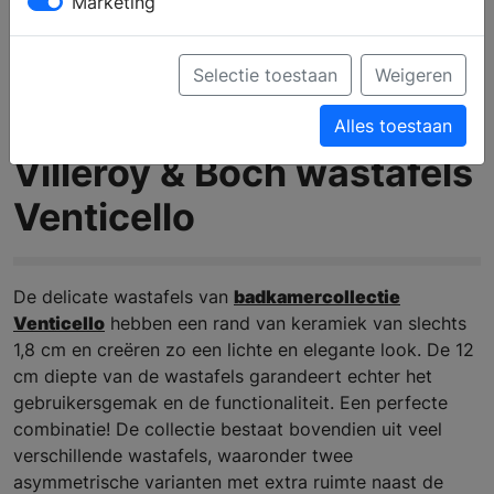
Marketing
Selectie toestaan
Weigeren
Alles toestaan
Villeroy & Boch wastafels
Venticello
De delicate wastafels van
badkamercollectie
Venticello
hebben een rand van keramiek van slechts
1,8 cm en creëren zo een lichte en elegante look. De 12
cm diepte van de wastafels garandeert echter het
gebruikersgemak en de functionaliteit. Een perfecte
combinatie! De collectie bestaat bovendien uit veel
verschillende wastafels, waaronder twee
asymmetrische varianten met extra ruimte naast de