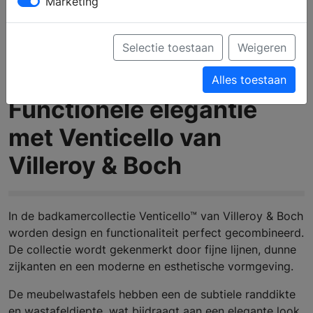
Marketing
Selectie toestaan
Weigeren
Alles toestaan
Functionele elegantie
met Venticello van
Villeroy & Boch
In de badkamercollectie Venticello™ van Villeroy & Boch
worden design en functionaliteit perfect gecombineerd.
De collectie wordt gekenmerkt door fijne lijnen, dunne
zijkanten en een moderne en esthetische vormgeving.
De meubelwastafels hebben een de subtiele randdikte
en wastafeldiepte, wat bijdraagt aan een elegante look.