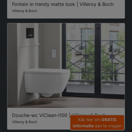
Fontein in trendy matte look | Villeroy & Boch
Villeroy & Boch
Douche-wc ViClean-I100 | Villeroy & Boch
Klik hier om
GRATIS
Villeroy & Boch
informatie
aan te vragen