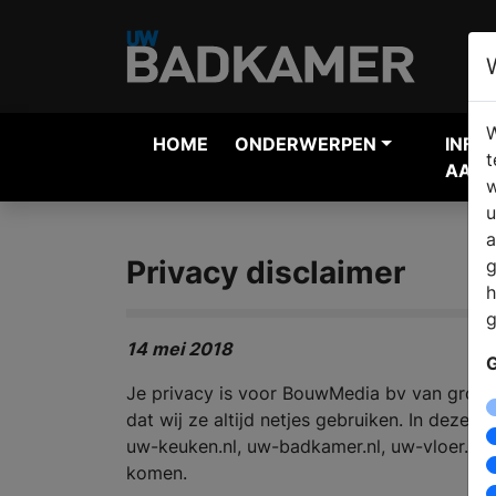
W
HOME
ONDERWERPEN
INFO
t
AANV
w
u
a
Privacy disclaimer
g
h
g
14 mei 2018
G
Je privacy is voor BouwMedia bv van groot b
dat wij ze altijd netjes gebruiken. In deze
uw-keuken.nl, uw-badkamer.nl, uw-vloer.nl,
komen.