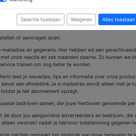
recies van jou bijhouden, neem dan contact op met BouwMed
Selectie toestaan
Weigeren
Alles toestaan
euwsbrief
stellen of aanvragen doen.
e-mailadres en gegevens. Hier hebben wij een gerechtvaard
 met onze reactie en zes maanden daarna. Zo kunnen we bij
ervice trainen om nog beter te worden.
ierin lees je nieuwtjes, tips en informatie over onze produ
bevat een afmeldlink.Je e-mailadres wordt alleen met je 
totdat je het abonnement opzegt.
paalde bedrijven samen, die jouw hierboven genoemde pe
 de door jou aangevinkte adverteerders en bedrijven, die 
lleen verstrekt nadat je hiervoor toestemming gegeven h
derde partijen gemaakt om misbruik van jouw gegevens te 