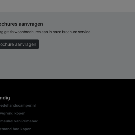
ochures aanvragen
ag gratis woonbrochures aan in onze brochure service
rochure aanvragen
ndig
edehandscamper.nl
wgrond kopen
meubel van Primabad
jstaand bad kopen