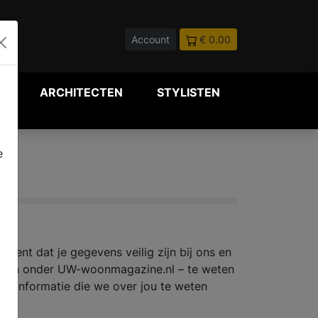
Account
€ 0.00
P
ARCHITECTEN
STYLISTEN
e
kent dat je gegevens veilig zijn bij ons en
e vallen onder UW-woonmagazine.nl – te weten
et informatie die we over jou te weten