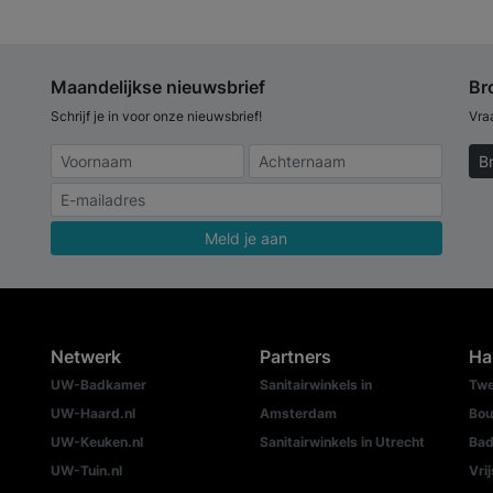
Maandelijkse nieuwsbrief
Br
Schrijf je in voor onze nieuwsbrief!
Vra
B
Meld je aan
Netwerk
Partners
Ha
UW-Badkamer
Sanitairwinkels in
Twe
UW-Haard.nl
Amsterdam
Bou
UW-Keuken.nl
Sanitairwinkels in Utrecht
Bad
UW-Tuin.nl
Vri