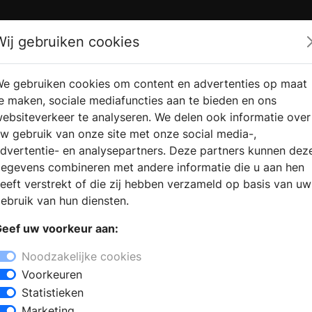
Zoek
Wij gebruiken cookies
e gebruiken cookies om content en advertenties op maat
RMATIE
VERKOOPLOCATIE
WEBSHO
e maken, sociale mediafuncties aan te bieden en ons
RAGEN
VINDEN
ebsiteverkeer te analyseren. We delen ook informatie over
w gebruik van onze site met onze social media-,
dvertentie- en analysepartners. Deze partners kunnen dez
egevens combineren met andere informatie die u aan hen
eeft verstrekt of die zij hebben verzameld op basis van uw
ebruik van hun diensten.
eef uw voorkeur aan:
elang. Wij houden ons dan ook aan de privacywet. Dit bete
Noodzakelijke cookies
 privacyverklaring leggen we uit wat we bij de websites di
Voorkeuren
 uw-haard.nl, uw-tuin.nl & uw-zwembad.nl - allemaal doen m
Statistieken
Marketing