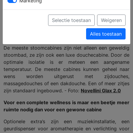
Marketing
Selectie toestaan
Weigeren
Alles toestaan
Stoomdouche in een luxe douchecabine
De meeste stoomcabines zijn niet alleen een geweldig
stoombad, ze zijn ook een luxe douchecabine. Door de
optimale isolatie is er meteen een aangename
temperatuur. De meeste cabines kunnen geheel naar
wens worden uitgerust met zijdouches,
massagedouches of een dakdouche. Een of meer zitjes
zijn standaard ingebouwd. - Foto:
Novellini Glax 2.0
Voor een complete wellness is maar een beetje meer
ruimte nodig dan voor een gewone cabine
Optionele extra’s zijn een muziekinstallatie, een
geurdispenser voor aromatherapie en verlichting voor