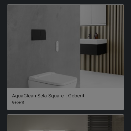
AquaClean Sela Square | Geberit
Geberit