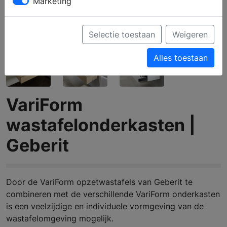
Marketing
Selectie toestaan
Weigeren
Alles toestaan
VariForm
wastafelonderkasten |
Geberit
Door de VariForm opzetwastafels van Geberit te
combineren met de verschillende VariForm onderkasten
is een veelzijdige en individuele vormgeving van de
wastafelomgeving mogelijk.