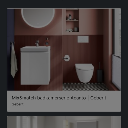
Mix&match badkamerserie Acanto | Geberit
Geberit