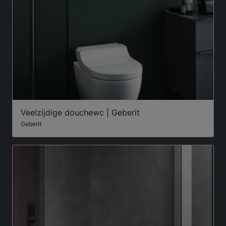
Veelzijdige douchewc | Geberit
Geberit