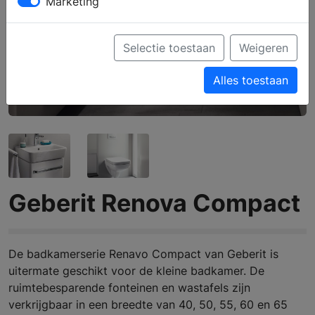
Marketing
Selectie toestaan
Weigeren
Alles toestaan
Geberit Renova Compact
De badkamerserie Renavo Compact van Geberit is
uitermate geschikt voor de kleine badkamer. De
ruimtebesparende fonteinen en wastafels zijn
verkrijgbaar in een breedte van 40, 50, 55, 60 en 65