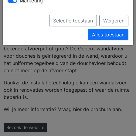
Marketing
Douchewandgoot |
Geberit
Selectie toestaan
Weigeren
Alles toestaan
Wilt u een andere afvoeroplossig, anders dan de
bekende afvoerput of goot? De Geberit wandafvoer
voor douches is geïntegreerd in de wand, waardoor u
het uniforme tegelbeeld van de douchevloer behoudt
en niet meer op de afvoer stapt.
Dankzij de installatietechnologie kan een wandafvoer
ook in renovaties worden toegepast of waar de ruimte
beperkt is.
Wil je meer informatie? Vraag hier de brochure aan.
Bezoek de website