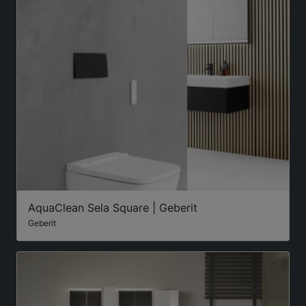
AquaClean Sela Square | Geberit
Geberit