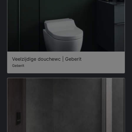
Veelzijdige douchewc | Geberit
Geberit