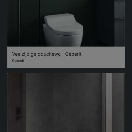
Veelzijdige douchewc | Geberit
Geberit