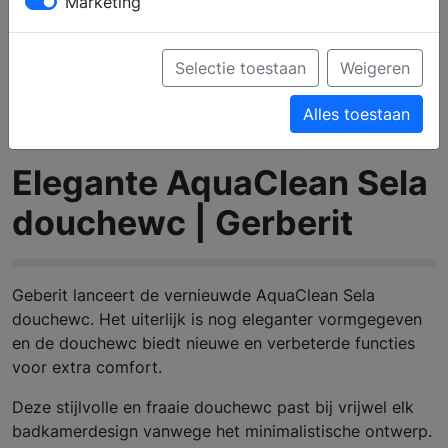
Marketing
Selectie toestaan
Weigeren
Alles toestaan
Elegante AquaClean Sela
douchewc | Gerberit
Geberit lanceert de vernieuwde AquaClean Sela
douchewc. Het uiterlijk is nog eleganter vormgegeven
en de douchewc biedt nieuwe en verbeterde functies
voor extra comfort.
Deze stijlvolle en fraaie douchewc past bij vrijwel elk
badkamerdesign vanwege het minimalistische ontwerp.