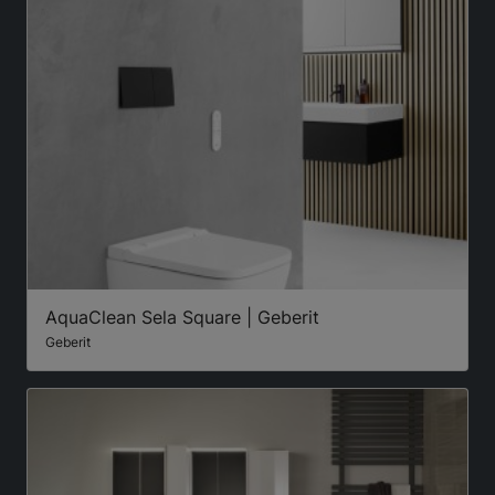
AquaClean Sela Square | Geberit
Geberit