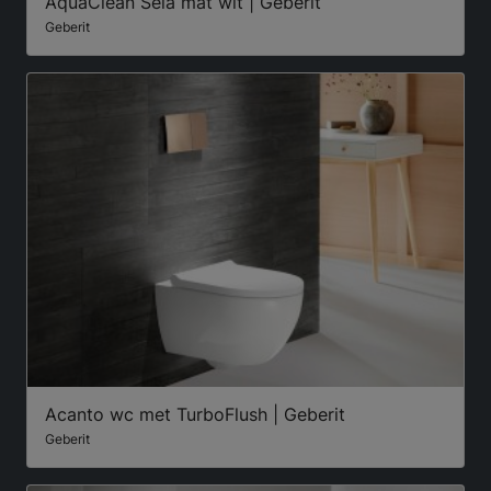
AquaClean Sela mat wit | Geberit
Geberit
Acanto wc met TurboFlush | Geberit
Geberit