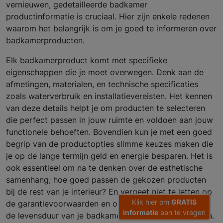
vernieuwen, gedetailleerde badkamer
productinformatie is cruciaal. Hier zijn enkele redenen
waarom het belangrijk is om je goed te informeren over
badkamerproducten.
Elk badkamerproduct komt met specifieke
eigenschappen die je moet overwegen. Denk aan de
afmetingen, materialen, en technische specificaties
zoals waterverbruik en installatievereisten. Het kennen
van deze details helpt je om producten te selecteren
die perfect passen in jouw ruimte en voldoen aan jouw
functionele behoeften. Bovendien kun je met een goed
begrip van de productopties slimme keuzes maken die
je op de lange termijn geld en energie besparen. Het is
ook essentieel om na te denken over de esthetische
samenhang; hoe goed passen de gekozen producten
bij de rest van je interieur? En vergeet niet te letten op
Klik hier om
GRATIS
de garantievoorwaarden en onderhoudsvereisten om
informatie
aan te vragen
de levensduur van je badkamerproducten te verlengen.