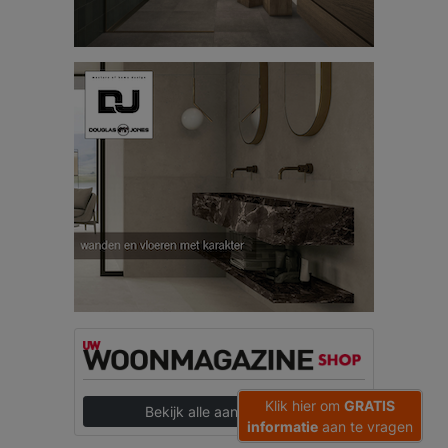
Klik hier om
GRATIS
Bekijk alle aanbiedingen
informatie
aan te vragen