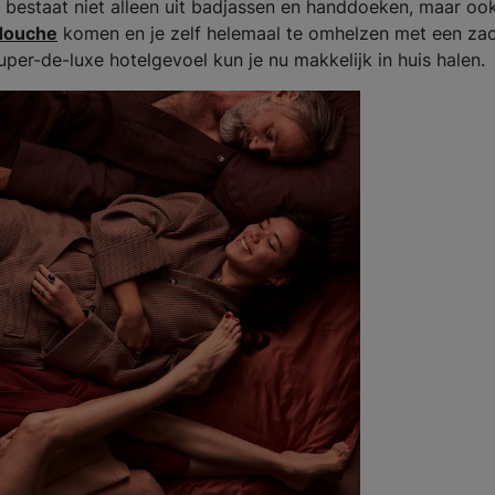
e bestaat niet alleen uit badjassen en handdoeken, maar ook
douche
komen en je zelf helemaal te omhelzen met een za
per-de-luxe hotelgevoel kun je nu makkelijk in huis halen.