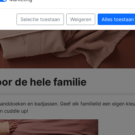
Selectie toestaan
Weigeren
Alles toestaan
or de hele familie
anddoeken en badjassen. Geef elk familielid een eigen kleu
n cuddle up!