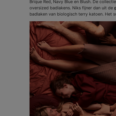
Brique Red, Navy Blue en Blush. De collecti
oversized badlakens. Niks fijner dan uit de
badlaken van biologisch terry katoen. Het su