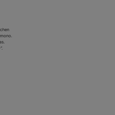
tchen
kimono.
as.
"
.