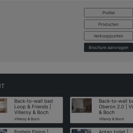
Profiel
Producten
Verkooppunten
Brochure aanvragen
NT
Back-to-wall bad
Back-to-wall b
Loop & Friends |
Oberon 2.0 | Vi
Villeroy & Boch
& Boch
Villeroy & Boch
Villeroy & Boch
Fontein Finion |
Antao toilet |