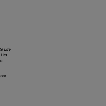
te Life
.
 Het
oor
baar