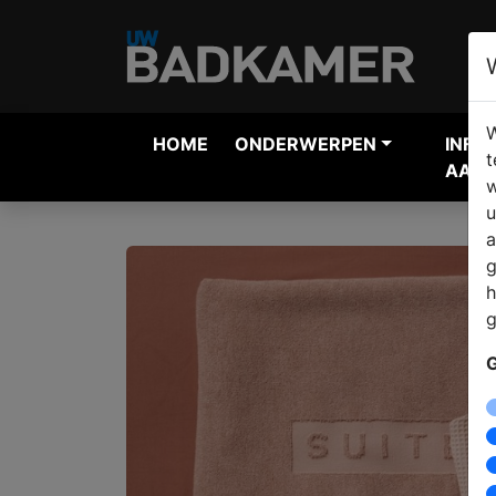
W
HOME
ONDERWERPEN
INFO
t
AANV
w
u
a
g
h
g
G