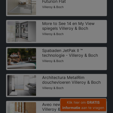
Futurion Flat
Villeroy & Boch
More to See 14 en My View
spiegels Villeroy & Boch
Villeroy & Boch
Spabaden JetPak II ™
technologie - Villeroy & Boch
Villeroy & Boch
Architectura MetalRim
douchevloeren Villeroy & Boch
Villeroy & Boch
Klik hier om
GRATIS
Aveo new generation baden
informatie
aan te vragen
Villeroy & Boch