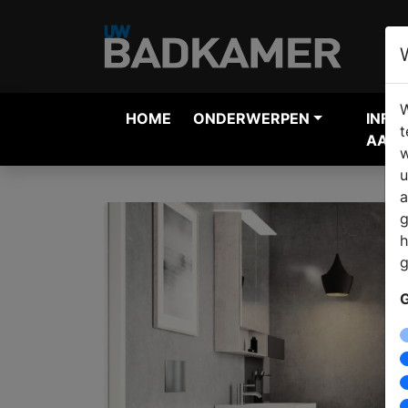
W
HOME
ONDERWERPEN
INFO
t
AANV
w
u
a
g
h
g
G