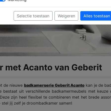
Selectie toestaan
Weigeren
Alles toestaan
 met Acanto van Geberit
et de nieuwe
badkamerserie Geberit Acanto
kan je de ba
erie bestaat uit verschillende badkamermeubels met keuze 
 Deze zijn heel flexibel te combineren met het brede asso
o stel jij zelf je droombadkamer samen!