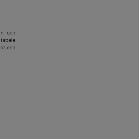
an een
rtabele
ot een