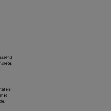
assend
mplete,
tafels
 met
de.