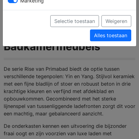
Marketing
Selectie toestaan
Weigeren
Primabad Rise |
Alles toestaan
Badkamermeubels
De serie Rise van Primabad biedt de optie tussen
verschillende tegenpolen: Yin en Yang. Stijlvol keramiek
met een fijne bladlijn of stoer en robuust beton in drie
krachtige kleuren en verfijnd met afdekblad en
opbouwkommen. Gecombineerd met het sterke
lijnenspel van tussenliggende ladefronten zorgt dit voor
een machtig, maar gebalanceerd aanzicht.
De onderkasten kennen een uitvoering die bijzonder
fraai oogt en zijn voorzien van luxe laden met