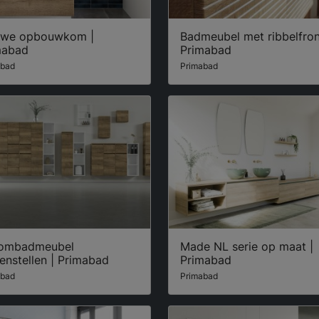
uwe opbouwkom |
Badmeubel met ribbelfron
mabad
Primabad
abad
Primabad
ombadmeubel
Made NL serie op maat |
enstellen | Primabad
Primabad
abad
Primabad