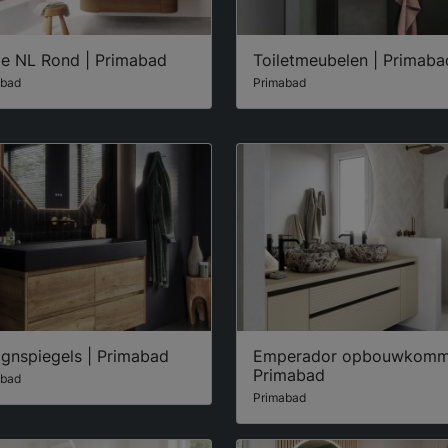
e NL Rond | Primabad
Toiletmeubelen | Primaba
abad
Primabad
ignspiegels | Primabad
Emperador opbouwkomm
Primabad
abad
Primabad