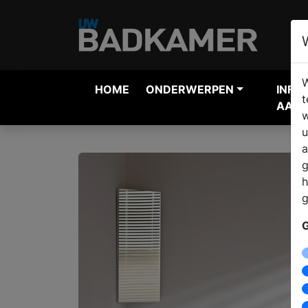
W
HOME
ONDERWERPEN
INFO
t
AANV
w
u
a
g
h
g
G