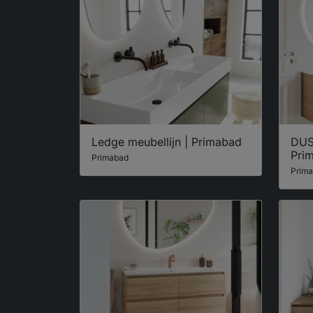
Ledge meubellijn | Primabad
DUS
Pri
Primabad
Prim