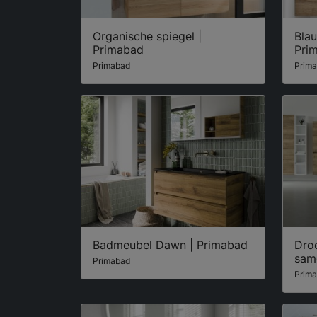
Organische spiegel |
Bla
Primabad
Pri
Primabad
Prim
Badmeubel Dawn | Primabad
Dro
sam
Primabad
Prim