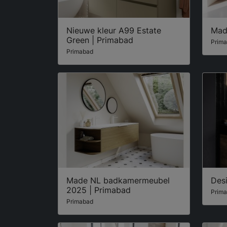
Nieuwe kleur A99 Estate
Mad
Green | Primabad
Prim
Primabad
Made NL badkamermeubel
Des
2025 | Primabad
Prim
Primabad