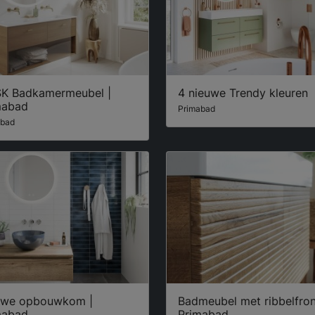
K Badkamermeubel |
4 nieuwe Trendy kleuren
mabad
Primabad
abad
uwe opbouwkom |
Badmeubel met ribbelfron
mabad
Primabad