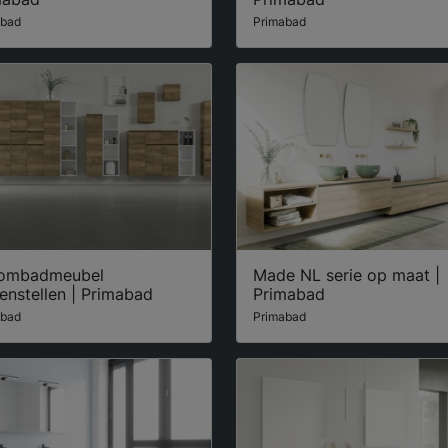
abad
Primabad
ombadmeubel
Made NL serie op maat |
enstellen | Primabad
Primabad
abad
Primabad