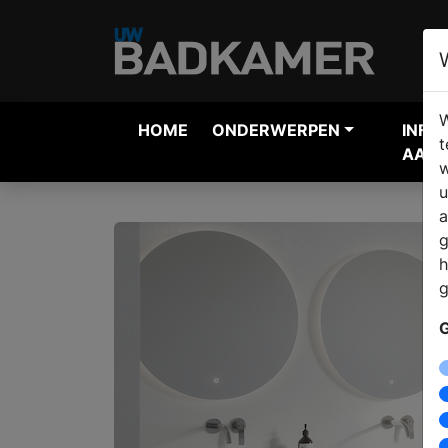
W
HOME
ONDERWERPEN
INFO
t
AANV
w
u
a
g
h
g
G