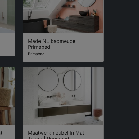
Made NL badmeubel |
Primabad
Primabad
t |
Maatwerkmeubel in Mat
Taupe | Primabad