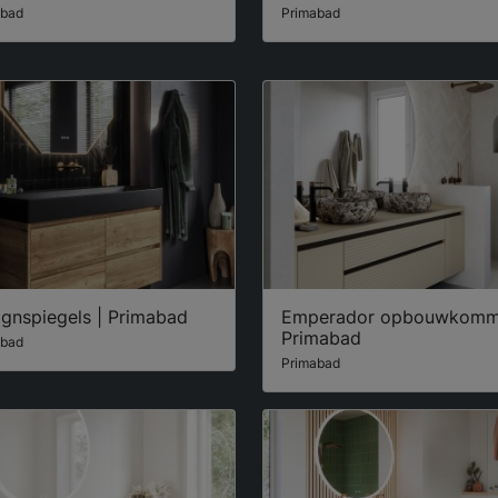
abad
Primabad
ignspiegels | Primabad
Emperador opbouwkomm
Primabad
abad
Primabad