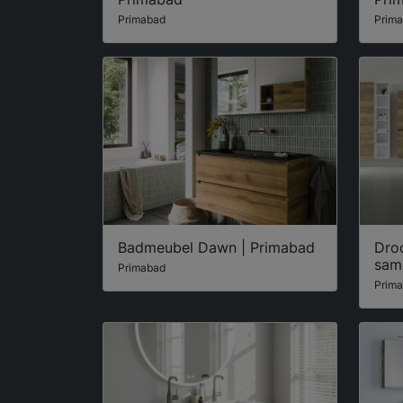
Primabad
Prim
Badmeubel Dawn | Primabad
Dro
sam
Primabad
Prim