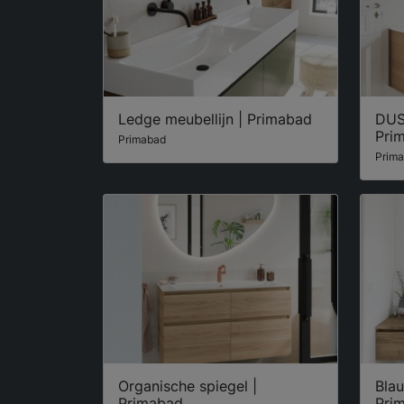
Ledge meubellijn | Primabad
DUS
Pri
Primabad
Prim
Organische spiegel |
Bla
Primabad
Pri