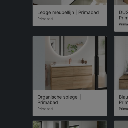
Ledge meubellijn | Primabad
DUS
Pri
Primabad
Prim
Organische spiegel |
Bla
Primabad
Pri
Primabad
Prim