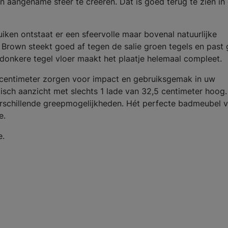
en aangename sfeer te creëren. Dat is goed terug te zien in
uiken ontstaat er een sfeervolle maar bovenal natuurlijke
 Brown steekt goed af tegen de salie groen tegels en past
 donkere tegel vloer maakt het plaatje helemaal compleet.
centimeter zorgen voor impact en gebruiksgemak in uw
tisch aanzicht met slechts 1 lade van 32,5 centimeter hoog
erschillende greepmogelijkheden. Hét perfecte badmeubel 
e.
e.