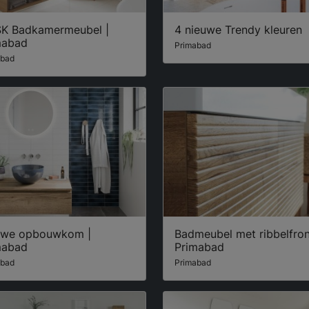
K Badkamermeubel |
4 nieuwe Trendy kleuren
mabad
Primabad
abad
uwe opbouwkom |
Badmeubel met ribbelfron
mabad
Primabad
abad
Primabad