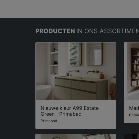
PRODUCTEN
IN ONS ASSORTIME
Nieuwe kleur A99 Estate
Mad
Green | Primabad
Prim
Primabad