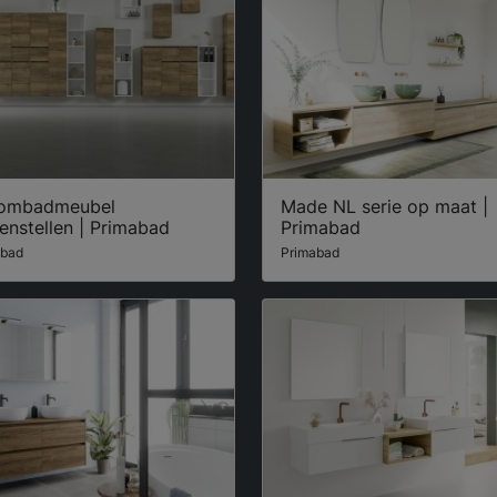
ombadmeubel
Made NL serie op maat |
enstellen | Primabad
Primabad
abad
Primabad