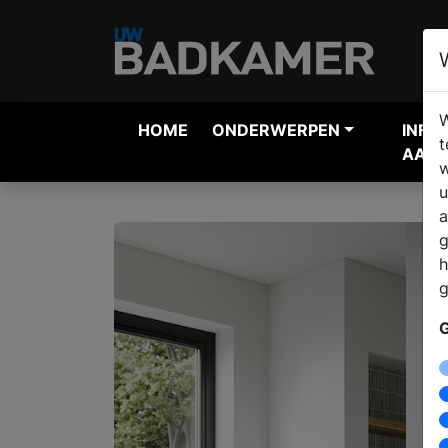
W
HOME
ONDERWERPEN
INFO
t
AANV
w
u
a
g
h
g
G