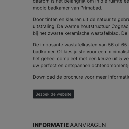
daarom is het belangrijk om in die ruimte e
mooie badkamer van Primabad.
Door tinten en kleuren uit de natuur te gebr
uitstraling. De warme houtstructuur Cognac
bij het zwarte keramische wastafelblad. De
De imposante wastafelkasten van 56 of 65 
badkamer. Of kies juiste voor een minimalis
het geheel compleet met een keuze uit 5 v
uw perfect en ontspannen ochtendmomentj
Download de brochure voor meer informati
Bezoek de website
INFORMATIE
AANVRAGEN