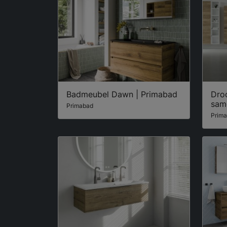
Badmeubel Dawn | Primabad
Dro
sam
Primabad
Prim