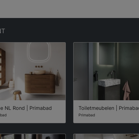
NT
e NL Rond | Primabad
Toiletmeubelen | Primaba
abad
Primabad