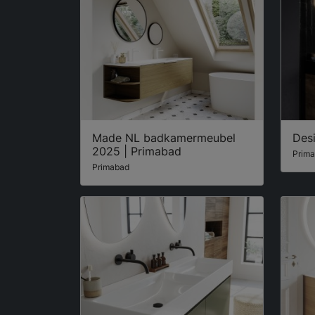
Made NL badkamermeubel
Des
2025 | Primabad
Prim
Primabad