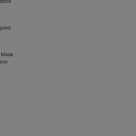
 deze
 goed
. Maak
voor