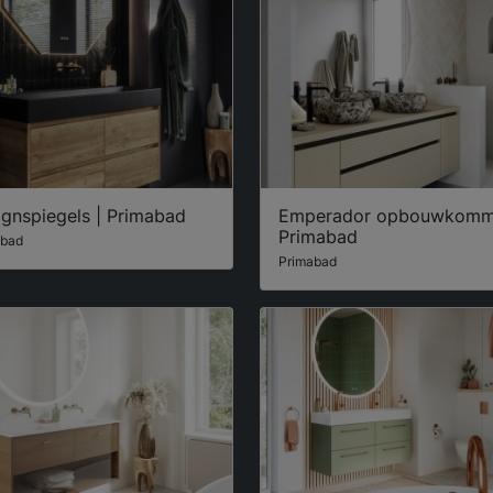
ignspiegels | Primabad
Emperador opbouwkomm
Primabad
abad
Primabad