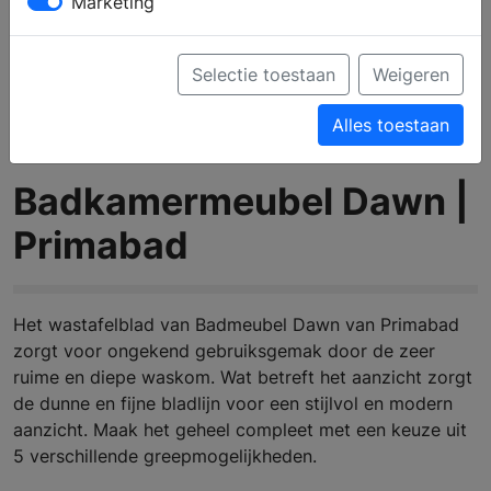
Marketing
Selectie toestaan
Weigeren
Alles toestaan
Badkamermeubel Dawn |
Primabad
Het wastafelblad van Badmeubel Dawn van Primabad
zorgt voor ongekend gebruiksgemak door de zeer
ruime en diepe waskom. Wat betreft het aanzicht zorgt
de dunne en fijne bladlijn voor een stijlvol en modern
aanzicht. Maak het geheel compleet met een keuze uit
5 verschillende greepmogelijkheden.