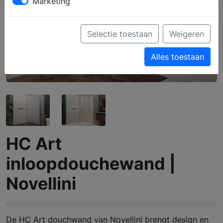
Marketing
Selectie toestaan
Weigeren
Alles toestaan
HC Art
inloopdouchewand |
Novellini
De HC Art douchwand van Novellini brengt design en