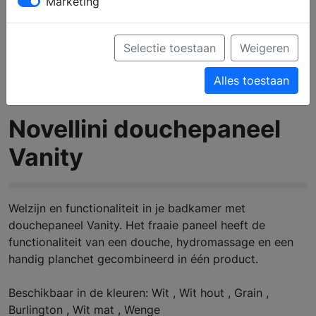
Marketing
Selectie toestaan
Weigeren
Alles toestaan
Novellini douchepaneel
Vanity
Welzijn en functionaliteit in je badkamer met
douchepaneel Vanity. Het fraaie paneel heeft de
functionaliteit van een douche, hydromassage en een
handig planchet gecombineerd in één product.
Beschikbaar in de kleuren: Wit , Wit hout , Grain ,
Burlington , Wit mat , Wenge