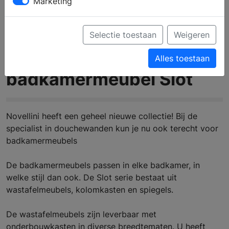
Marketing
Selectie toestaan
Weigeren
Novellini
Alles toestaan
badkamermeubel Slot
Novellini heeft een geheel nieuwe collectie! Bij de
specialist in douchewanden kun je nu ook terecht voor
badkamermeubels
De badkamermeubels passen in elke badkamer, in
welke stijl dan ook. De Slot serie bestaat uit
wastafelmeubels, kolomkasten en spiegels.
De wastafelmeubels zijn leverbaar met
onderbouwkasten in diverse breedtematen. U heeft