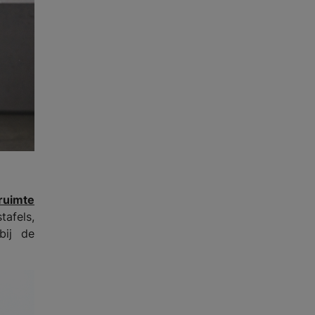
ruimte
afels,
bij de