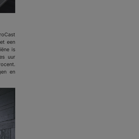
roCast
et een
iëne is
es uur
rocent.
gen en