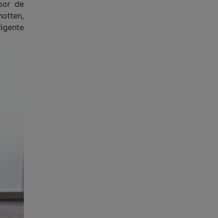
oor de
hotten,
ligente