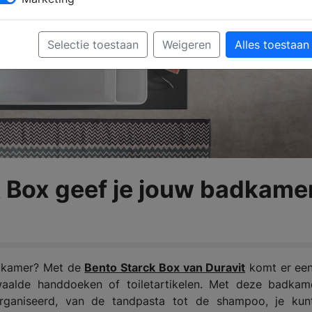
Selectie toestaan
Weigeren
Alles toestaan
 Box geef je jouw badkame
adkamer? Met de
Bento Starck Box van Duravit
komt er een
aalde handdoeken of toiletartikelen. Met deze badkame
organiseerd, van de tandpasta tot de shampoo, je kunt