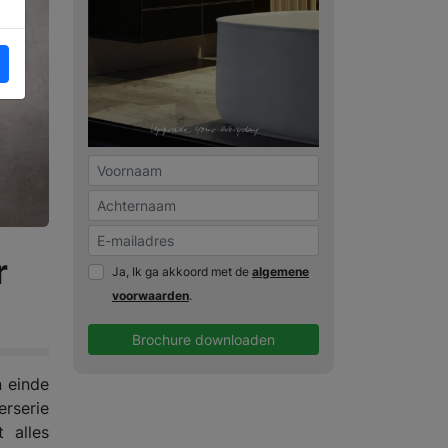
r
Ja, Ik ga akkoord met de
algemene
voorwaarden
.
Brochure downloaden
 einde
rserie
 alles