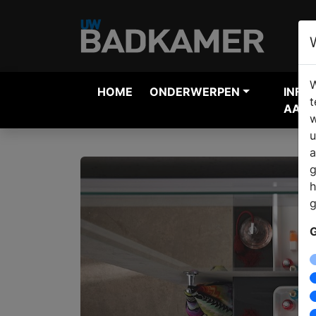
W
HOME
ONDERWERPEN
INFO
t
AANV
w
u
a
g
h
g
G