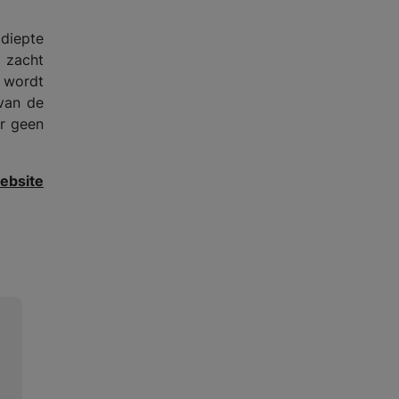
 diepte
n zacht
 wordt
 van de
er geen
ebsite