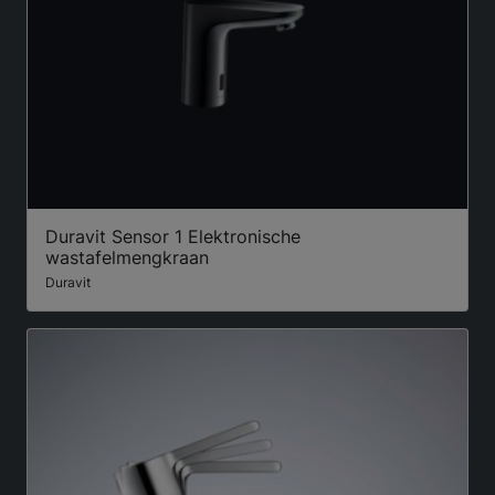
Duravit Sensor 1 Elektronische
wastafelmengkraan
Duravit