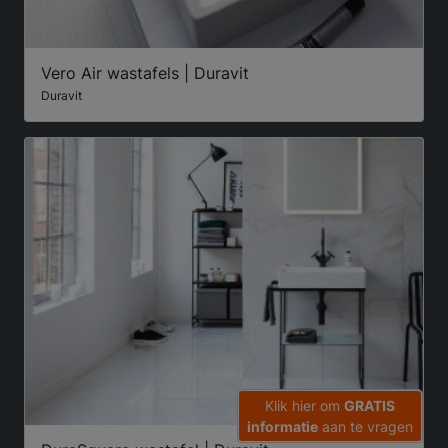
Vero Air wastafels | Duravit
Duravit
Klik hier om
GRATIS
informatie
aan te vragen