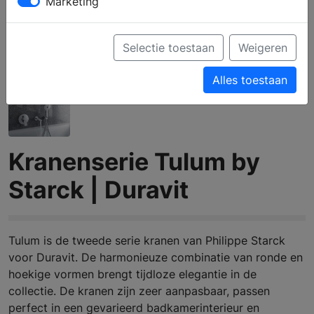
Marketing
Selectie toestaan
Weigeren
Alles toestaan
Kranenserie Tulum by
Starck | Duravit
Tulum is de tweede serie kranen van Philippe Starck
voor Duravit. De harmonieuze combinatie van ronde en
hoekige vormen brengt tijdloze elegantie in de
collectie. De kranen zijn zeer aanpasbaar, passen
perfect in een gevarieerd badkamerinterieur en