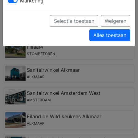
Marketing
onderdelen zoals een douchewand voor de
inloopdouche, een nieuw badkamermeubel of
bijvoorbeeld een spiegelkast met LED verlichting.
Selectie toestaan
Weigeren
Badkamer winkel in de regio Wormer
Alles toestaan
Filiaal4
STOMPETOREN
Sanitairwinkel Alkmaar
ALKMAAR
Sanitairwinkel Amsterdam West
AMSTERDAM
Eiland de Wild keukens Alkmaar
ALKMAAR