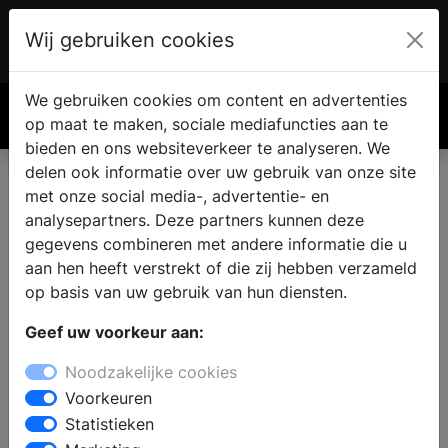
Wij gebruiken cookies
Account
€ 0.00
We gebruiken cookies om content en advertenties
Zoek
op maat te maken, sociale mediafuncties aan te
bieden en ons websiteverkeer te analyseren. We
delen ook informatie over uw gebruik van onze site
met onze social media-, advertentie- en
Badkamer kopen in Wormer
analysepartners. Deze partners kunnen deze
gegevens combineren met andere informatie die u
aan hen heeft verstrekt of die zij hebben verzameld
Bent u op zoek naar een nieuwe badkamer en zoekt u
op basis van uw gebruik van hun diensten.
een sanitair winkel in Wormer ? In de showroom van de
badkamerwinkel staat een ervaren team klaar om
Geef uw voorkeur aan:
advies te geven. Er staan badkameropstellingen, die de
Noodzakelijke cookies
laatste badkamertrends en een variatie aan
Voorkeuren
badkamerstijlen laten zien.
Statistieken
Stel een complete badkamer samen of kies voor aparte