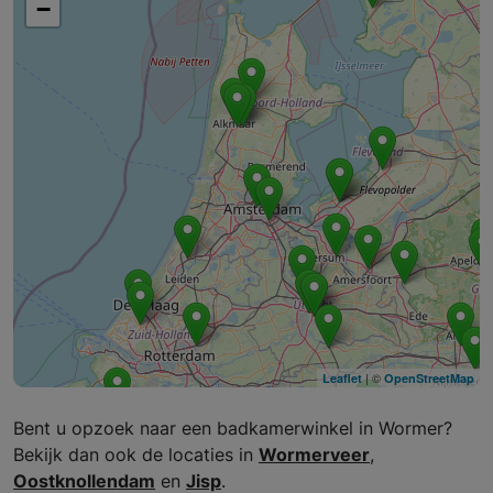
−
| ©
Leaflet
OpenStreetMap
Bent u opzoek naar een badkamerwinkel in Wormer?
Bekijk dan ook de locaties in
Wormerveer
,
Oostknollendam
en
Jisp
.