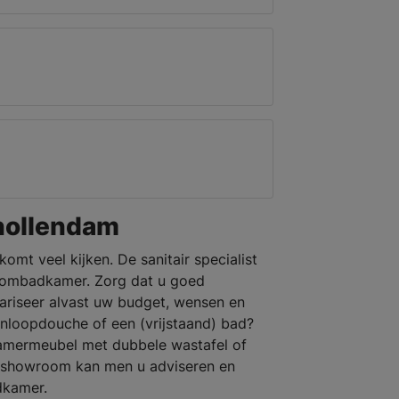
nollendam
omt veel kijken. De sanitair specialist
roombadkamer. Zorg dat u goed
ariseer alvast uw budget, wensen en
inloopdouche of een (vrijstaand) bad?
kamermeubel met dubbele wastafel of
 showroom kan men u adviseren en
dkamer.