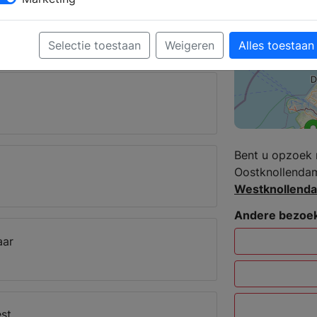
 krijgt u deskundig advies over de
Selectie toestaan
Weigeren
Alles toestaan
tknollendam
Bent u opzoek 
Oostknollendam
Westknollend
Andere bezoek
aar
st