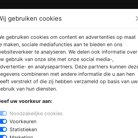
Zoek
Wij gebruiken cookies
e gebruiken cookies om content en advertenties op maat
RMATIE
VERKOOPLOCATIE
WEBSHO
e maken, sociale mediafuncties aan te bieden en ons
RAGEN
VINDEN
ebsiteverkeer te analyseren. We delen ook informatie over
w gebruik van onze site met onze social media-,
dvertentie- en analysepartners. Deze partners kunnen dez
tknollendam
egevens combineren met andere informatie die u aan hen
+
eeft verstrekt of die zij hebben verzameld op basis van uw
−
ebruik van hun diensten.
sanitair winkel, omdat u de badkamer
eef uw voorkeur aan:
ch oriënteert op een nieuwe badkamer,
atie en informatie voor het
Noodzakelijke cookies
 u de voorkeur aan een inloopdouche,
Voorkeuren
ecialist kan u informeren en adviseren
Statistieken
air winkel kunt u kiezen uit
Marketing