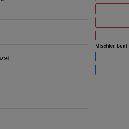
Mischien bent
stel