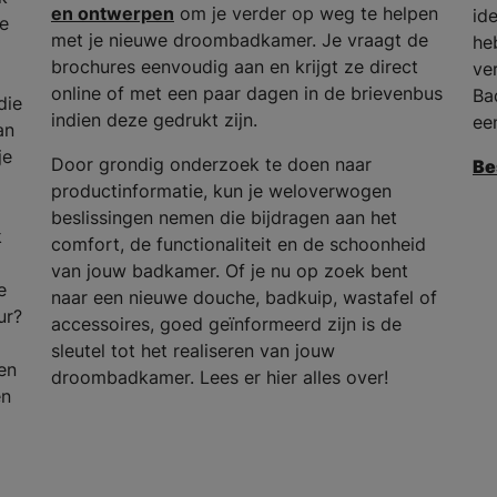
en ontwerpen
om je verder op weg te helpen
id
he
met je nieuwe droombadkamer. Je vraagt de
he
brochures eenvoudig aan en krijgt ze direct
ve
online of met een paar dagen in de brievenbus
Ba
die
indien deze gedrukt zijn.
ee
an
je
Door grondig onderzoek te doen naar
Be
productinformatie, kun je weloverwogen
beslissingen nemen die bijdragen aan het
k
comfort, de functionaliteit en de schoonheid
van jouw badkamer. Of je nu op zoek bent
e
naar een nieuwe douche, badkuip, wastafel of
ur?
accessoires, goed geïnformeerd zijn is de
sleutel tot het realiseren van jouw
en
droombadkamer. Lees er hier alles over!
en