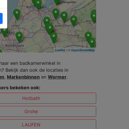
| ©
Leaflet
OpenStreetMap
naar een badkamerwinkel in
? Bekijk dan ook de locaties in
am
,
Markenbinnen
en
Wormer
.
ers bekeken ook:
Hotbath
Grohe
LAUFEN