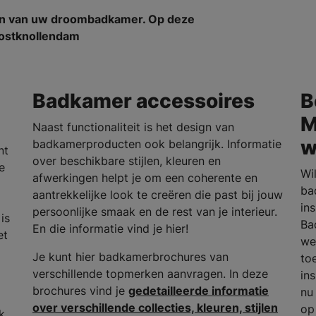
en van uw droombadkamer. Op deze
 Oostknollendam
Badkamer accessoires
B
M
Naast functionaliteit is het design van
w
badkamerproducten ook belangrijk. Informatie
nt
over beschikbare stijlen, kleuren en
e
Wi
afwerkingen helpt je om een coherente en
ba
aantrekkelijke look te creëren die past bij jouw
in
persoonlijke smaak en de rest van je interieur.
is
Ba
En die informatie vind je hier!
et
we
Je kunt hier badkamerbrochures van
to
verschillende topmerken aanvragen. In deze
in
brochures vind je
gedetailleerde informatie
nu
over verschillende collecties, kleuren, stijlen
op
k