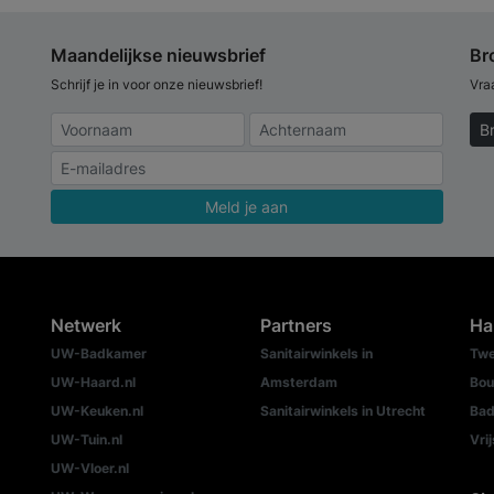
Maandelijkse nieuwsbrief
Br
Schrijf je in voor onze nieuwsbrief!
Vra
B
Meld je aan
Netwerk
Partners
Ha
UW-Badkamer
Sanitairwinkels in
Twe
UW-Haard.nl
Amsterdam
Bou
UW-Keuken.nl
Sanitairwinkels in Utrecht
Bad
UW-Tuin.nl
Vri
UW-Vloer.nl