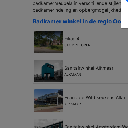
badkamermeubels in verschillende stijlen en
badkamerindeling en opbergmogelijkheden.
Badkamer winkel in de regio Oos
Filiaal4
STOMPETOREN
Sanitairwinkel Alkmaar
ALKMAAR
Eiland de Wild keukens Alkm
ALKMAAR
Sanitairwinkel Amsterdam We