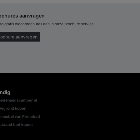
ochures aanvragen
ag gratis woonbrochures aan in onze brochure service
rochure aanvragen
ndig
edehandscamper.nl
wgrond kopen
meubel van Primabad
jstaand bad kopen