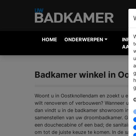
W
HOME
ONDERWERPEN
INFO
t
AANV
w
u
a
Badkamer winkel in Oos
g
h
g
Woont u in Oostknollendam en zoekt u een 
G
wilt renoveren of verbouwen? Wanneer u zi
dan vindt u in de badkamer showroom inspir
samenstellen van uw droombadkamer. Geeft
een douchecabine of een bad; de sanitair sp
om tot de juiste keuze te komen. In de sanit