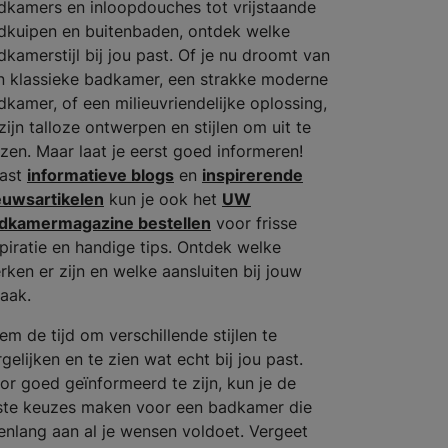
dkamers en inloopdouches tot vrijstaande
dkuipen en buitenbaden, ontdek welke
dkamerstijl bij jou past. Of je nu droomt van
n klassieke badkamer, een strakke moderne
dkamer, of een milieuvriendelijke oplossing,
zijn talloze ontwerpen en stijlen om uit te
ezen. Maar laat je eerst goed informeren!
ast
informatieve blogs
en
inspirerende
euwsartikelen
kun je ook het
UW
dkamermagazine bestellen
voor frisse
spiratie en handige tips. Ontdek welke
rken er zijn en welke aansluiten bij jouw
aak.
em de tijd om verschillende stijlen te
gelijken en te zien wat echt bij jou past.
or goed geïnformeerd te zijn, kun je de
iste keuzes maken voor een badkamer die
renlang aan al je wensen voldoet. Vergeet