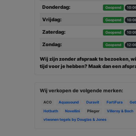
Donderdag:
Geopend
10:0
Vrijdag:
Geopend
10:0
Zaterdag:
Geopend
10:0
Zondag:
Geopend
12:0
Wij zijn zonder afspraak te bezoeken, wi
tijd voor je hebben? Maak dan een afspr
Wij verkopen de volgende merken:
ACO
Aquasound
Duravit
FortiFura
Geb
Hotbath
Novellini
Plieger
Villeroy & Boch
vtwonen tegels by Douglas & Jones