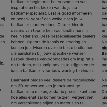
badkamer begint met het verzamelen van
ba
inspiratie en het kiezen van de juiste
ba
badkamerspecialist. Laat je goed informeren
ba
bij
en bedenk vooraf aan welke eisen jouw
ee
ast
badkamer moet voldoen. Ontdek hier de
ba
dealers van topmerken voor badkamers in
er 
tie
heel Nederland. Deze gespecialiseerde dealers
ki
gen
hebben uitgebreide kennis en ervaring en
Na
kunnen je adviseren over de beste badkamers
ni
die aansluiten bij jouw specifieke wensen.
Ba
Bezoek diverse verkooplocaties om inspiratie
in
in
op te doen, deskundig advies te krijgen en de
me
ideale badkamer voor jouw woning te vinden.
sm
Daarnaast bieden veel dealers de mogelijkheid
Ne
om 3D-ontwerpen van je toekomstige
ver
n
badkamer te maken, zodat je precies kunt zien
Do
hoe alles eruit zal komen te zien. Vergeet niet
ju
om verschillende stijlen en materialen te
ja
e