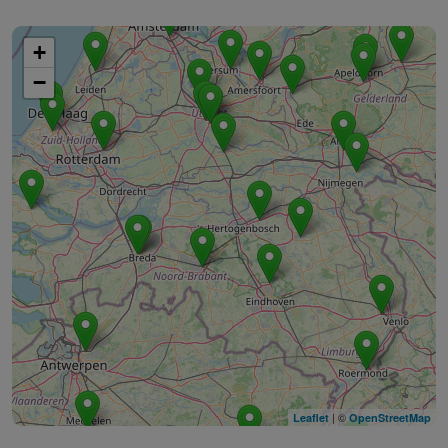
+
−
| ©
Leaflet
OpenStreetMap