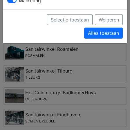
Marketing
droombadkamer? Door middel van persoonlijk advies
van een ervaren medewerker kunt u een complete
badkamer samenstellen, die past bij uw woonstijl,
Selectie toestaan
Weigeren
wensen en budget.
Alles toestaan
Badkamer winkel in de regio Vlijmen
Sanitairwinkel Rosmalen
ROSMALEN
Sanitairwinkel Tilburg
TILBURG
Het Culemborgs BadkamerHuys
CULEMBORG
Sanitairwinkel Eindhoven
SON EN BREUGEL