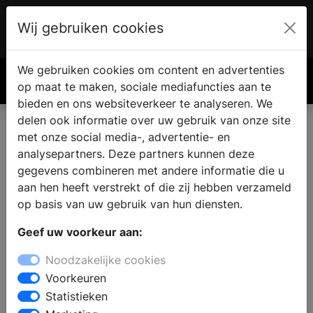
Wij gebruiken cookies
Account
€ 0.00
We gebruiken cookies om content en advertenties
Zoek
op maat te maken, sociale mediafuncties aan te
bieden en ons websiteverkeer te analyseren. We
delen ook informatie over uw gebruik van onze site
met onze social media-, advertentie- en
Vind een nieuwe badkamer in
analysepartners. Deze partners kunnen deze
Vlijmen
gegevens combineren met andere informatie die u
aan hen heeft verstrekt of die zij hebben verzameld
op basis van uw gebruik van hun diensten.
Waar vindt u een badkamer showroom in Vlijmen?
Geef uw voorkeur aan:
Wanneer u de badkamer gaat verbouwen vindt u in de
sanitair winkel alle informatie en inspiratie voor een
Noodzakelijke cookies
nieuwe badkamer. Welke badkamerstijl past bij u en
Voorkeuren
wat zijn de laatste badkamertrends en noviteiten? Wat
Statistieken
is de beste indeling en inrichting van uw