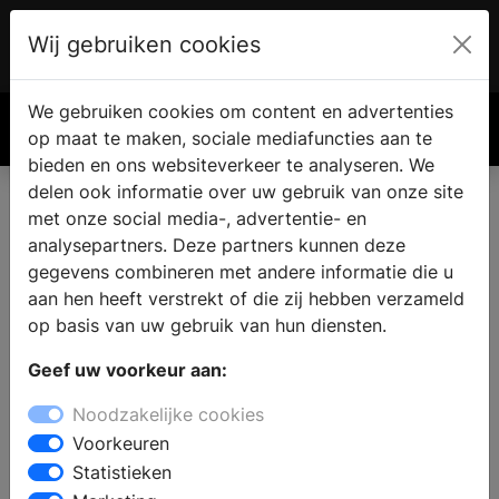
Wij gebruiken cookies
Account
€ 0.00
We gebruiken cookies om content en advertenties
Zoek
op maat te maken, sociale mediafuncties aan te
bieden en ons websiteverkeer te analyseren. We
delen ook informatie over uw gebruik van onze site
met onze social media-, advertentie- en
Badkamer winkel in Smakt
analysepartners. Deze partners kunnen deze
gegevens combineren met andere informatie die u
aan hen heeft verstrekt of die zij hebben verzameld
Woont u in Smakt en zoekt u een sanitair winkel, omdat
op basis van uw gebruik van hun diensten.
u de badkamer wilt renoveren of verbouwen? Wanneer
u zich oriënteert op een nieuwe badkamer, dan vindt u
Geef uw voorkeur aan:
in de badkamer showroom inspiratie en informatie voor
Noodzakelijke cookies
het samenstellen van uw droombadkamer. Geeft u de
Voorkeuren
voorkeur aan een inloopdouche, een douchecabine of
Statistieken
een bad; de sanitair specialist kan u informeren en