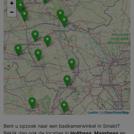
+
−
| ©
Leaflet
OpenStreetMap
Bent u opzoek naar een badkamerwinkel in Smakt?
Bekijk dan ook de locaties in
Holthees
,
Maashees
en