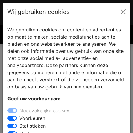
Wij gebruiken cookies
Account
€ 0.00
We gebruiken cookies om content en advertenties
Zoek
op maat te maken, sociale mediafuncties aan te
bieden en ons websiteverkeer te analyseren. We
delen ook informatie over uw gebruik van onze site
met onze social media-, advertentie- en
Vind een nieuwe badkamer in
analysepartners. Deze partners kunnen deze
Sint Geertruid
gegevens combineren met andere informatie die u
aan hen heeft verstrekt of die zij hebben verzameld
op basis van uw gebruik van hun diensten.
Waar vindt u een badkamer showroom in Sint
Geef uw voorkeur aan:
Geertruid? Wanneer u de badkamer gaat verbouwen
vindt u in de sanitair winkel alle informatie en inspiratie
Noodzakelijke cookies
voor een nieuwe badkamer. Welke badkamerstijl past
Voorkeuren
bij u en wat zijn de laatste badkamertrends en
Statistieken
noviteiten? Wat is de beste indeling en inrichting van