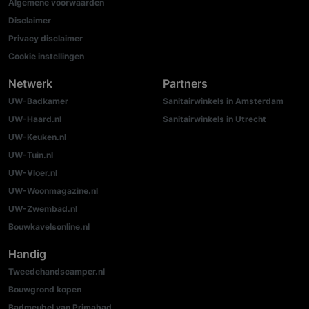
Algemene voorwaarden
Disclaimer
Privacy disclaimer
Cookie instellingen
Netwerk
Partners
UW-Badkamer
Sanitairwinkels in Amsterdam
UW-Haard.nl
Sanitairwinkels in Utrecht
UW-Keuken.nl
UW-Tuin.nl
UW-Vloer.nl
UW-Woonmagazine.nl
UW-Zwembad.nl
Bouwkavelsonline.nl
Handig
Tweedehandscamper.nl
Bouwgrond kopen
Badmeubel van Primabad