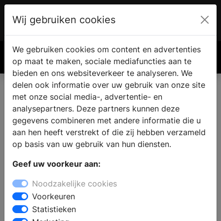
Wij gebruiken cookies
Account
€ 0.00
We gebruiken cookies om content en advertenties
Zoek
op maat te maken, sociale mediafuncties aan te
bieden en ons websiteverkeer te analyseren. We
delen ook informatie over uw gebruik van onze site
met onze social media-, advertentie- en
Complete badkamer kopen in
analysepartners. Deze partners kunnen deze
Siegerswoude
gegevens combineren met andere informatie die u
aan hen heeft verstrekt of die zij hebben verzameld
op basis van uw gebruik van hun diensten.
Zoekt u een badkamer winkel in Siegerswoude? Voor
Geef uw voorkeur aan:
een compleet nieuwe badkamer vindt u inspiratie en
informatie bij de badkamerspecialist. In de showroom
Noodzakelijke cookies
kunt u kiezen uit badkamermeubels in verschillende
Voorkeuren
stijlen: van modern tot landelijk of klassiek. Laat u
Statistieken
informeren over de verschillende mogelijkheden op het