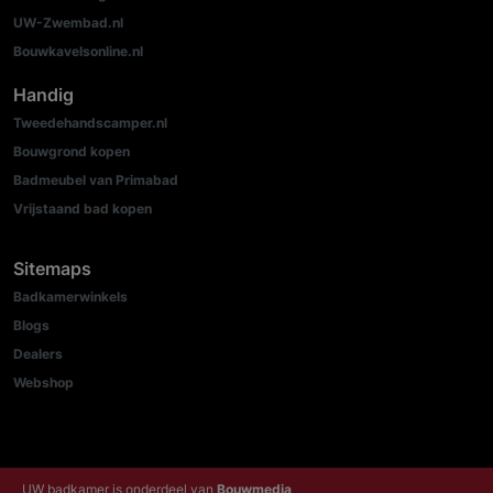
UW-Zwembad.nl
Bouwkavelsonline.nl
Handig
Tweedehandscamper.nl
Bouwgrond kopen
Badmeubel van Primabad
Vrijstaand bad kopen
Sitemaps
Badkamerwinkels
Blogs
Dealers
Webshop
UW badkamer is onderdeel van
Bouwmedia