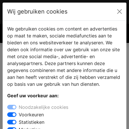
Wij gebruiken cookies
Account
€ 0.00
We gebruiken cookies om content en advertenties
Zoek
op maat te maken, sociale mediafuncties aan te
bieden en ons websiteverkeer te analyseren. We
delen ook informatie over uw gebruik van onze site
met onze social media-, advertentie- en
Badkamer kopen in Marle
analysepartners. Deze partners kunnen deze
gegevens combineren met andere informatie die u
aan hen heeft verstrekt of die zij hebben verzameld
Bent u op zoek naar een nieuwe badkamer en zoekt u
op basis van uw gebruik van hun diensten.
een sanitair winkel in Marle ? In de showroom van de
badkamerwinkel staat een ervaren team klaar om
Geef uw voorkeur aan:
advies te geven. Er staan badkameropstellingen, die de
Noodzakelijke cookies
laatste badkamertrends en een variatie aan
Voorkeuren
badkamerstijlen laten zien.
Statistieken
Stel een complete badkamer samen of kies voor aparte