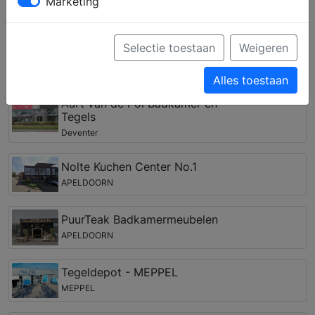
Marketing
onderdelen zoals een douchewand voor de
inloopdouche, een nieuw badkamermeubel of
bijvoorbeeld een spiegelkast met LED verlichting.
Selectie toestaan
Weigeren
Badkamer winkel in de regio Marle
Alles toestaan
Aart van de Pol Badkamer en
Tegels
Deventer
Nolte Kuchen Center No.1
APELDOORN
PuurTeak Badkamermeubelen
APELDOORN
Tegeldepot - MEPPEL
MEPPEL