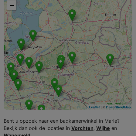
−
| ©
Leaflet
OpenStreetMap
Bent u opzoek naar een badkamerwinkel in Marle?
Bekijk dan ook de locaties in
Vorchten
,
Wijhe
en
Wapenveld
.