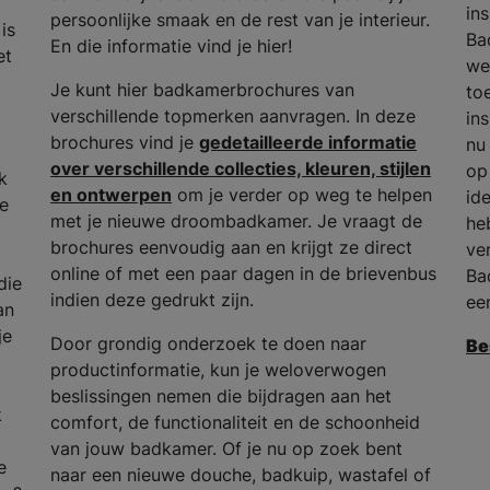
in
persoonlijke smaak en de rest van je interieur.
is
Ba
En die informatie vind je hier!
et
we
Je kunt hier badkamerbrochures van
to
verschillende topmerken aanvragen. In deze
in
brochures vind je
gedetailleerde informatie
nu
over verschillende collecties, kleuren, stijlen
op
k
en ontwerpen
om je verder op weg te helpen
id
he
met je nieuwe droombadkamer. Je vraagt de
he
brochures eenvoudig aan en krijgt ze direct
ve
online of met een paar dagen in de brievenbus
Ba
die
indien deze gedrukt zijn.
ee
an
je
Door grondig onderzoek te doen naar
Be
productinformatie, kun je weloverwogen
beslissingen nemen die bijdragen aan het
k
comfort, de functionaliteit en de schoonheid
van jouw badkamer. Of je nu op zoek bent
e
naar een nieuwe douche, badkuip, wastafel of