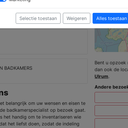
 krijgt u deskundig advies over de
Selectie toestaan
Weigeren
Alles toestaan
s
Bent u opzoek 
EN BADKAMERS
dan ook de loc
Ulrum
.
Andere bezoek
ns
et belangrijk om uw wensen en eisen te
j de badkamerspecialist op bezoek gaat.
s het handig om te inventariseren wie
t het liefst doen, zodat de indeling