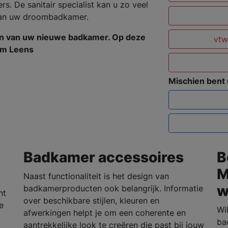
. De sanitair specialist kan u zo veel
 van uw droombadkamer.
en van uw nieuwe badkamer. Op deze
vtw
 om Leens
Mischien bent
Badkamer accessoires
B
M
Naast functionaliteit is het design van
w
badkamerproducten ook belangrijk. Informatie
nt
over beschikbare stijlen, kleuren en
e
Wi
afwerkingen helpt je om een coherente en
ba
aantrekkelijke look te creëren die past bij jouw