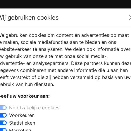
Zoek
Wij gebruiken cookies
e gebruiken cookies om content en advertenties op maat
RMATIE
VERKOOPLOCATIE
WEBSHO
e maken, sociale mediafuncties aan te bieden en ons
RAGEN
VINDEN
ebsiteverkeer te analyseren. We delen ook informatie over
w gebruik van onze site met onze social media-,
dvertentie- en analysepartners. Deze partners kunnen dez
ns
egevens combineren met andere informatie die u aan hen
+
eeft verstrekt of die zij hebben verzameld op basis van uw
−
ebruik van hun diensten.
inkel, omdat u de badkamer wilt
eef uw voorkeur aan:
iënteert op een nieuwe badkamer, dan
 en informatie voor het samenstellen
Noodzakelijke cookies
r aan een inloopdouche, een
Voorkeuren
list kan u informeren en adviseren om
Statistieken
winkel kunt u kiezen uit
Marketing