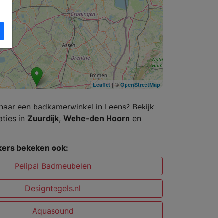
| ©
Leaflet
OpenStreetMap
naar een badkamerwinkel in Leens? Bekijk
aties in
Zuurdijk
,
Wehe-den Hoorn
en
ers bekeken ook:
Pelipal Badmeubelen
Designtegels.nl
Aquasound