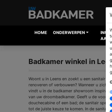
W
HOME
ONDERWERPEN
INFO
t
AANV
w
u
a
Badkamer winkel in Lee
g
h
g
Woont u in Leens en zoekt u een sanitair w
G
renoveren of verbouwen? Wanneer u zich or
vindt u in de badkamer showroom inspiratie
van uw droombadkamer. Geeft u de voorkeu
douchecabine of een bad; de sanitair specia
tot de juiste keuze te komen. In de sanitair 