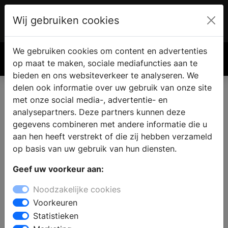
Wij gebruiken cookies
Account
€ 0.00
We gebruiken cookies om content en advertenties
Zoek
op maat te maken, sociale mediafuncties aan te
bieden en ons websiteverkeer te analyseren. We
delen ook informatie over uw gebruik van onze site
met onze social media-, advertentie- en
Badkamer showroom in
analysepartners. Deze partners kunnen deze
Lathum
gegevens combineren met andere informatie die u
aan hen heeft verstrekt of die zij hebben verzameld
op basis van uw gebruik van hun diensten.
Wilt u een badkamer kopen in Lathum? Bij een bezoek
Geef uw voorkeur aan:
aan een sanitair winkel vindt u complete badkamers in
verschillende badkamerstijlen. De deskundige
Noodzakelijke cookies
medewerkers staan klaar om u professioneel advies te
Voorkeuren
geven bij het samenstellen van uw nieuwe badkamer en
Statistieken
u te helpen bij de keuze voor badkamermeubels met