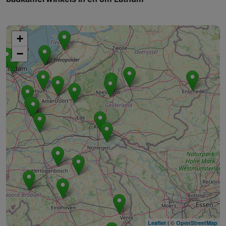
+
−
| ©
Leaflet
OpenStreetMap