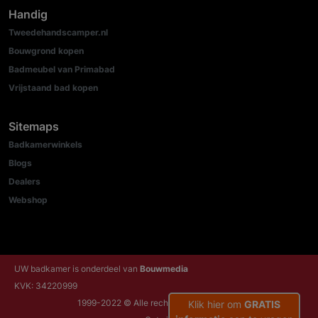
Handig
Tweedehandscamper.nl
Bouwgrond kopen
Badmeubel van Primabad
Vrijstaand bad kopen
Sitemaps
Badkamerwinkels
Blogs
Dealers
Webshop
UW badkamer is onderdeel van
Bouwmedia
KVK: 34220999
1999-2022 © Alle rechten voorbehouden
Klik hier om
GRATIS