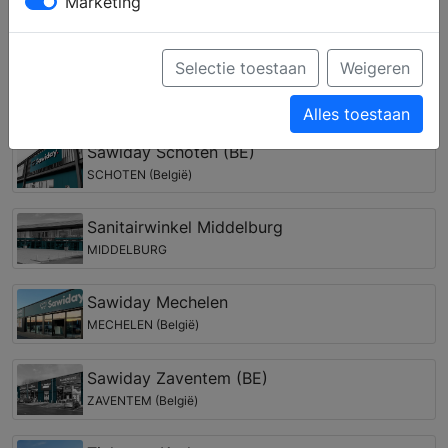
Marketing
onderdelen zoals een douchewand voor de
inloopdouche, een nieuw badkamermeubel of
bijvoorbeeld een spiegelkast met LED verlichting.
Selectie toestaan
Weigeren
Badkamer winkel in de regio Heikant
Alles toestaan
Sawiday Schoten (BE)
SCHOTEN (België)
Sanitairwinkel Middelburg
MIDDELBURG
Sawiday Mechelen
MECHELEN (België)
Sawiday Zaventem (BE)
ZAVENTEM (België)