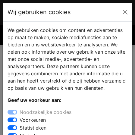
Wij gebruiken cookies
Account
€ 0.00
We gebruiken cookies om content en advertenties
Zoek
op maat te maken, sociale mediafuncties aan te
bieden en ons websiteverkeer te analyseren. We
delen ook informatie over uw gebruik van onze site
met onze social media-, advertentie- en
Badkamer kopen in Heikant
analysepartners. Deze partners kunnen deze
gegevens combineren met andere informatie die u
aan hen heeft verstrekt of die zij hebben verzameld
Bent u op zoek naar een nieuwe badkamer en zoekt u
op basis van uw gebruik van hun diensten.
een sanitair winkel in Heikant ? In de showroom van de
badkamerwinkel staat een ervaren team klaar om
Geef uw voorkeur aan:
advies te geven. Er staan badkameropstellingen, die de
Noodzakelijke cookies
laatste badkamertrends en een variatie aan
Voorkeuren
badkamerstijlen laten zien.
Statistieken
Stel een complete badkamer samen of kies voor aparte