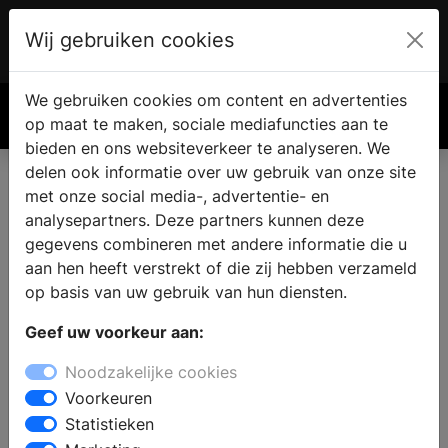
Wij gebruiken cookies
Account
€ 0.00
We gebruiken cookies om content en advertenties
Zoek
op maat te maken, sociale mediafuncties aan te
bieden en ons websiteverkeer te analyseren. We
delen ook informatie over uw gebruik van onze site
met onze social media-, advertentie- en
Vind een nieuwe badkamer in
analysepartners. Deze partners kunnen deze
Groet
gegevens combineren met andere informatie die u
aan hen heeft verstrekt of die zij hebben verzameld
op basis van uw gebruik van hun diensten.
Waar vindt u een badkamer showroom in Groet?
Geef uw voorkeur aan:
Wanneer u de badkamer gaat verbouwen vindt u in de
sanitair winkel alle informatie en inspiratie voor een
Noodzakelijke cookies
nieuwe badkamer. Welke badkamerstijl past bij u en
Voorkeuren
wat zijn de laatste badkamertrends en noviteiten? Wat
Statistieken
is de beste indeling en inrichting van uw