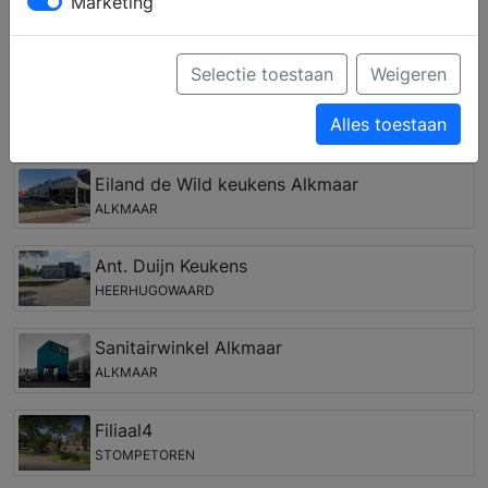
Marketing
droombadkamer? Door middel van persoonlijk advies
van een ervaren medewerker kunt u een complete
badkamer samenstellen, die past bij uw woonstijl,
Selectie toestaan
Weigeren
wensen en budget.
Alles toestaan
Badkamer winkel in de regio Groet
Eiland de Wild keukens Alkmaar
ALKMAAR
Ant. Duijn Keukens
HEERHUGOWAARD
Sanitairwinkel Alkmaar
ALKMAAR
Filiaal4
STOMPETOREN