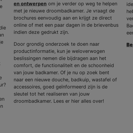
en ontwerpen
om je verder op weg te helpen
id
he
met je nieuwe droombadkamer. Je vraagt de
he
brochures eenvoudig aan en krijgt ze direct
ve
online of met een paar dagen in de brievenbus
Ba
die
indien deze gedrukt zijn.
ee
an
je
Door grondig onderzoek te doen naar
Be
productinformatie, kun je weloverwogen
beslissingen nemen die bijdragen aan het
k
comfort, de functionaliteit en de schoonheid
van jouw badkamer. Of je nu op zoek bent
e
naar een nieuwe douche, badkuip, wastafel of
ur?
accessoires, goed geïnformeerd zijn is de
sleutel tot het realiseren van jouw
en
droombadkamer. Lees er hier alles over!
en