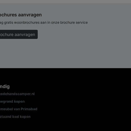
ochures aanvragen
ag gratis woonbrochures aan in onze brochure service
rochure aanvragen
ndig
edehandscamper.nl
wgrond kopen
meubel van Primabad
jstaand bad kopen