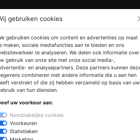
Zoek
Wij gebruiken cookies
e gebruiken cookies om content en advertenties op maat
RMATIE
VERKOOPLOCATIE
WEBSHO
e maken, sociale mediafuncties aan te bieden en ons
RAGEN
VINDEN
ebsiteverkeer te analyseren. We delen ook informatie over
w gebruik van onze site met onze social media-,
dvertentie- en analysepartners. Deze partners kunnen dez
orredijk
egevens combineren met andere informatie die u aan hen
+
eeft verstrekt of die zij hebben verzameld op basis van uw
−
ebruik van hun diensten.
 een bezoek aan een sanitair winkel
eef uw voorkeur aan:
e badkamerstijlen. De deskundige
 advies te geven bij het samenstellen
Noodzakelijke cookies
j de keuze voor badkamermeubels met
Voorkeuren
sen. Kiest u voor een inloopdouche of
Statistieken
rbesparende kranen en douches? Met
Marketing