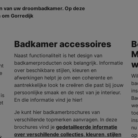
en van uw droombadkamer. Op deze
n om Gorredijk
Badkamer accessoires
B
M
Naast functionaliteit is het design van
w
badkamerproducten ook belangrijk. Informatie
nt
over beschikbare stijlen, kleuren en
e
Wi
afwerkingen helpt je om een coherente en
ba
aantrekkelijke look te creëren die past bij jouw
in
persoonlijke smaak en de rest van je interieur.
is
Ba
En die informatie vind je hier!
et
we
Je kunt hier badkamerbrochures van
to
verschillende topmerken aanvragen. In deze
in
brochures vind je
gedetailleerde informatie
nu
over verschillende collecties, kleuren, stijlen
op
k