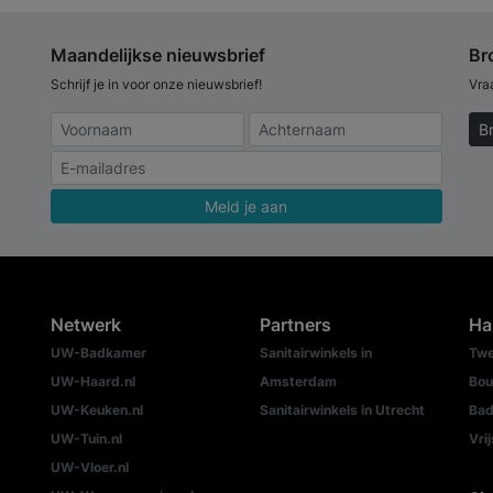
Maandelijkse nieuwsbrief
Br
Schrijf je in voor onze nieuwsbrief!
Vra
B
Meld je aan
Netwerk
Partners
Ha
UW-Badkamer
Sanitairwinkels in
Twe
UW-Haard.nl
Amsterdam
Bou
UW-Keuken.nl
Sanitairwinkels in Utrecht
Bad
UW-Tuin.nl
Vri
UW-Vloer.nl