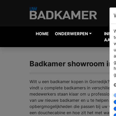
W
HOME
ONDERWERPEN
INFO
t
AANV
w
u
a
Badkamer showroom in G
g
h
g
Wilt u een badkamer kopen in Gorredijk? Bij
G
vindt u complete badkamers in verschillend
medewerkers staan klaar om u professioneel
van uw nieuwe badkamer en u te helpen bi
opbergmogelijkheden die passen bij uw wen
een douchecabine en hoe zit het met wate