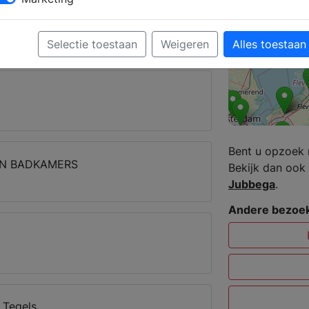
erker kunt u een complete badkamer
dget.
Selectie toestaan
Weigeren
Alles toestaan
dijk
Bent u opzoek 
EN BADKAMERS
Bekijk dan ook 
Jubbega
.
Andere bezoek
 Tegels