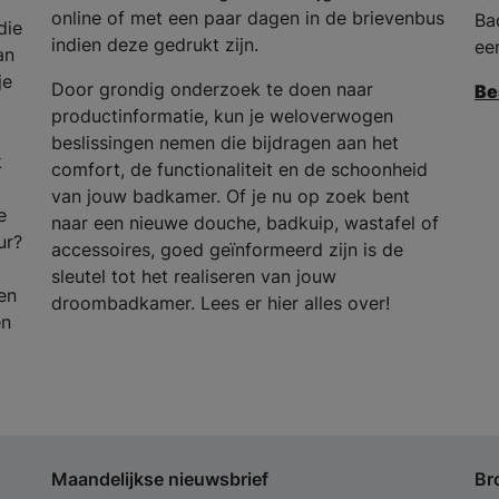
online of met een paar dagen in de brievenbus
Ba
die
indien deze gedrukt zijn.
ee
an
je
Door grondig onderzoek te doen naar
Be
productinformatie, kun je weloverwogen
beslissingen nemen die bijdragen aan het
k
comfort, de functionaliteit en de schoonheid
van jouw badkamer. Of je nu op zoek bent
e
naar een nieuwe douche, badkuip, wastafel of
ur?
accessoires, goed geïnformeerd zijn is de
sleutel tot het realiseren van jouw
en
droombadkamer. Lees er hier alles over!
en
Maandelijkse nieuwsbrief
Br