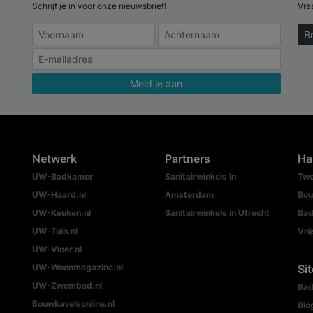
Schrijf je in voor onze nieuwsbrief!
Vra
B
Meld je aan
Netwerk
Partners
Ha
UW-Badkamer
Sanitairwinkels in
Twe
UW-Haard.nl
Amsterdam
Bou
UW-Keuken.nl
Sanitairwinkels in Utrecht
Bad
UW-Tuin.nl
Vri
UW-Vloer.nl
UW-Woonmagazine.nl
Si
UW-Zwembad.nl
Bad
Bouwkavelsonline.nl
Blo