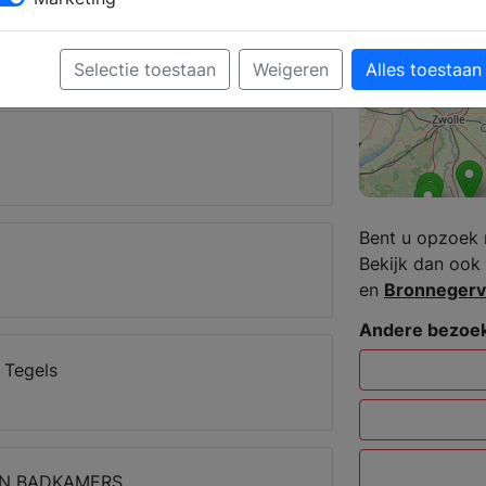
 krijgt u deskundig advies over de
Selectie toestaan
Weigeren
Alles toestaan
erveen
Bent u opzoek 
Bekijk dan ook 
en
Bronneger
Andere bezoek
 Tegels
EN BADKAMERS