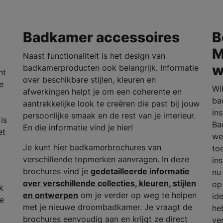
Badkamer accessoires
B
M
Naast functionaliteit is het design van
w
badkamerproducten ook belangrijk. Informatie
nt
over beschikbare stijlen, kleuren en
e
Wi
afwerkingen helpt je om een coherente en
ba
aantrekkelijke look te creëren die past bij jouw
in
persoonlijke smaak en de rest van je interieur.
is
Ba
En die informatie vind je hier!
et
we
Je kunt hier badkamerbrochures van
to
verschillende topmerken aanvragen. In deze
in
brochures vind je
gedetailleerde informatie
nu
over verschillende collecties, kleuren, stijlen
op
k
en ontwerpen
om je verder op weg te helpen
id
he
met je nieuwe droombadkamer. Je vraagt de
he
brochures eenvoudig aan en krijgt ze direct
ve