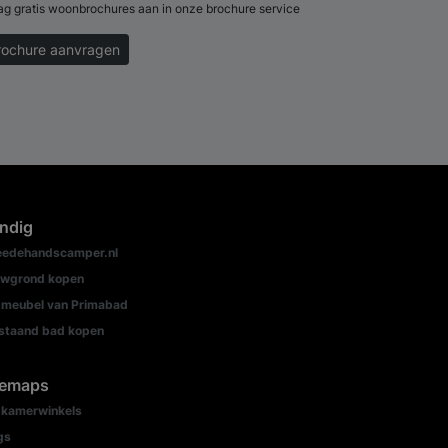
ag gratis woonbrochures aan in onze brochure service
rochure aanvragen
ndig
edehandscamper.nl
wgrond kopen
meubel van Primabad
jstaand bad kopen
temaps
kamerwinkels
gs