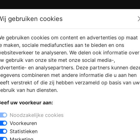
Zoek
Wij gebruiken cookies
e gebruiken cookies om content en advertenties op maat
RMATIE
VERKOOPLOCATIE
WEBSHO
e maken, sociale mediafuncties aan te bieden en ons
RAGEN
VINDEN
ebsiteverkeer te analyseren. We delen ook informatie over
w gebruik van onze site met onze social media-,
dvertentie- en analysepartners. Deze partners kunnen dez
nerveen
egevens combineren met andere informatie die u aan hen
+
eeft verstrekt of die zij hebben verzameld op basis van uw
−
ebruik van hun diensten.
air winkel, omdat u de badkamer wilt
eef uw voorkeur aan:
iënteert op een nieuwe badkamer, dan
 en informatie voor het samenstellen
Noodzakelijke cookies
r aan een inloopdouche, een
Voorkeuren
list kan u informeren en adviseren om
Statistieken
winkel kunt u kiezen uit
Marketing