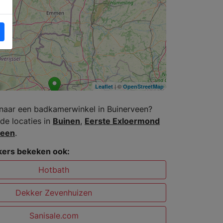
| ©
Leaflet
OpenStreetMap
naar een badkamerwinkel in Buinerveen?
de locaties in
Buinen
,
Eerste Exloermond
veen
.
ers bekeken ook:
Hotbath
Dekker Zevenhuizen
Sanisale.com