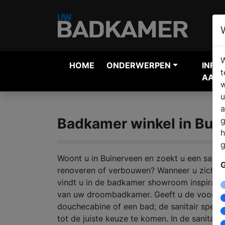
W
HOME
ONDERWERPEN
INFO
t
AANV
w
u
a
Badkamer winkel in Bui
g
h
g
Woont u in Buinerveen en zoekt u een sanit
G
renoveren of verbouwen? Wanneer u zich or
vindt u in de badkamer showroom inspiratie
van uw droombadkamer. Geeft u de voorkeu
douchecabine of een bad; de sanitair specia
tot de juiste keuze te komen. In de sanitair 