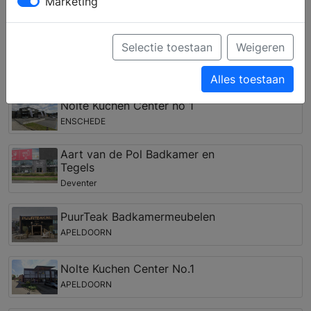
Marketing
onderdelen zoals een douchewand voor de
inloopdouche, een nieuw badkamermeubel of
bijvoorbeeld een spiegelkast met LED verlichting.
Selectie toestaan
Weigeren
Badkamer winkel in de regio Beltrum
Alles toestaan
Nolte Kuchen Center no 1
ENSCHEDE
Aart van de Pol Badkamer en
Tegels
Deventer
PuurTeak Badkamermeubelen
APELDOORN
Nolte Kuchen Center No.1
APELDOORN