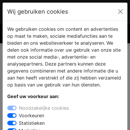
Wij gebruiken cookies
Account
€ 0.00
We gebruiken cookies om content en advertenties
Zoek
op maat te maken, sociale mediafuncties aan te
bieden en ons websiteverkeer te analyseren. We
delen ook informatie over uw gebruik van onze site
met onze social media-, advertentie- en
Badkamer kopen in Beltrum
analysepartners. Deze partners kunnen deze
gegevens combineren met andere informatie die u
aan hen heeft verstrekt of die zij hebben verzameld
Bent u op zoek naar een nieuwe badkamer en zoekt u
op basis van uw gebruik van hun diensten.
een sanitair winkel in Beltrum ? In de showroom van de
badkamerwinkel staat een ervaren team klaar om
Geef uw voorkeur aan:
advies te geven. Er staan badkameropstellingen, die de
Noodzakelijke cookies
laatste badkamertrends en een variatie aan
Voorkeuren
badkamerstijlen laten zien.
Statistieken
Stel een complete badkamer samen of kies voor aparte