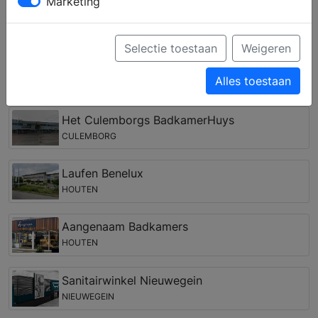
Marketing
gebied van kranen, inloopdouches, baden en
opbergmogelijkheden. Uw specifieke wensen kunnen
door het ervaren team zelfs worden vertaald in een
Selectie toestaan
Weigeren
(3D) ontwerp.
Alles toestaan
Badkamer winkel in de regio Arkel
Het Culemborgs BadkamerHuys
CULEMBORG
Laufen Benelux
HOUTEN
Aangenaam Badkamers
HOUTEN
Sanitairwinkel Nieuwegein
NIEUWEGEIN