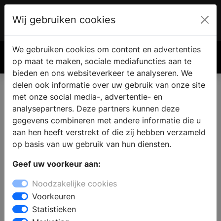
Wij gebruiken cookies
Account
€ 0.00
We gebruiken cookies om content en advertenties
Zoek
op maat te maken, sociale mediafuncties aan te
bieden en ons websiteverkeer te analyseren. We
delen ook informatie over uw gebruik van onze site
met onze social media-, advertentie- en
Complete badkamer kopen in
analysepartners. Deze partners kunnen deze
Arkel
gegevens combineren met andere informatie die u
aan hen heeft verstrekt of die zij hebben verzameld
op basis van uw gebruik van hun diensten.
Zoekt u een badkamer winkel in Arkel? Voor een
Geef uw voorkeur aan:
compleet nieuwe badkamer vindt u inspiratie en
informatie bij de badkamerspecialist. In de showroom
Noodzakelijke cookies
kunt u kiezen uit badkamermeubels in verschillende
Voorkeuren
stijlen: van modern tot landelijk of klassiek. Laat u
Statistieken
informeren over de verschillende mogelijkheden op het