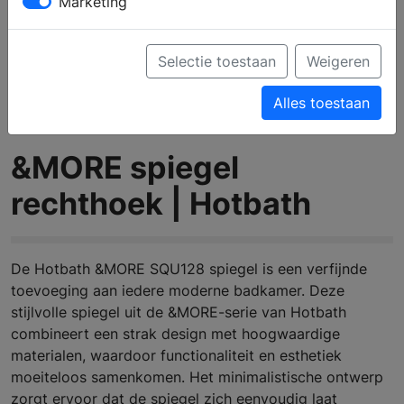
Marketing
Selectie toestaan
Weigeren
Alles toestaan
&MORE spiegel
rechthoek | Hotbath
De Hotbath &MORE SQU128 spiegel is een verfijnde
toevoeging aan iedere moderne badkamer. Deze
stijlvolle spiegel uit de &MORE-serie van Hotbath
combineert een strak design met hoogwaardige
materialen, waardoor functionaliteit en esthetiek
moeiteloos samenkomen. Het minimalistische ontwerp
zorgt ervoor dat de spiegel zich eenvoudig laat