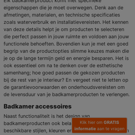
Elk badkamerproduct komt met specifieke
eigenschappen die je moet overwegen. Denk aan de
afmetingen, materialen, en technische specificaties
zoals waterverbruik en installatievereisten. Het kennen
van deze details helpt je om producten te selecteren
die perfect passen in jouw ruimte en voldoen aan jouw
functionele behoeften. Bovendien kun je met een goed
begrip van de productopties slimme keuzes maken die
je op de lange termijn geld en energie besparen. Het is
ook essentieel om na te denken over de esthetische
samenhang; hoe goed passen de gekozen producten
bij de rest van je interieur? En vergeet niet te letten op
de garantievoorwaarden en onderhoudsvereisten om
de levensduur van je badkamerproducten te verlengen.
Badkamer accessoires
Naast functionaliteit is het design van
Klik hier om
GRATIS
badkamerproducten ook belangrijk. Informatie over
informatie
aan te vragen
beschikbare stijlen, kleuren en afwerkingen helpt je om