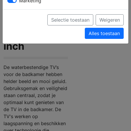
Marketing
Aquasound
badkamer
Selectie toestaan
Weigeren
TV Led 27
Alles toestaan
inch
De waterbestendige TV’s
voor de badkamer hebben
helder beeld en mooi geluid.
Gebruiksgemak en veiligheid
staan centraal, zodat je
optimaal kunt genieten van
de TV in de badkamer. De
TV's werken op
laagspanning en beschikken
over technologie die