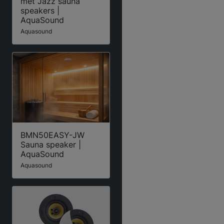
met Jazz sauna
speakers |
AquaSound
Aquasound
BMN50EASY-JW
Sauna speaker |
AquaSound
Aquasound