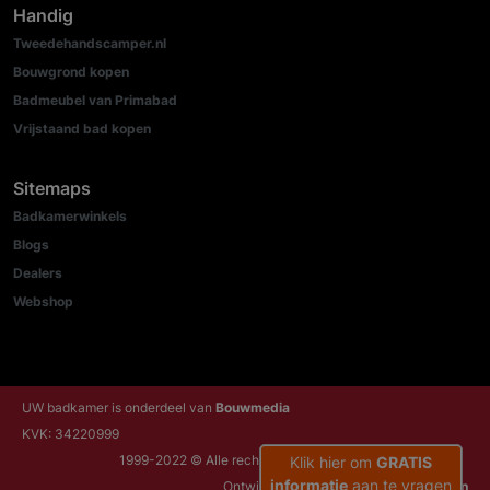
Handig
Tweedehandscamper.nl
Bouwgrond kopen
Badmeubel van Primabad
Vrijstaand bad kopen
Sitemaps
Badkamerwinkels
Blogs
Dealers
Webshop
UW badkamer is onderdeel van
Bouwmedia
KVK: 34220999
1999-2022 © Alle rechten voorbehouden
Klik hier om
GRATIS
informatie
aan te vragen
Ontwikkeld door:
NRG Internetdiensten