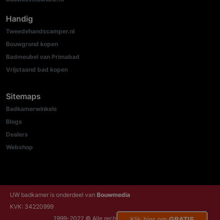
Handig
Tweedehandscamper.nl
Bouwgrond kopen
Badmeubel van Primabad
Vrijstaand bad kopen
Sitemaps
Badkamerwinkels
Blogs
Dealers
Webshop
UW badkamer is onderdeel van
Bouwmedia
KVK: 34220999
1999-2022 © Alle rechten voorbehouden
Klik hier om
GRATIS