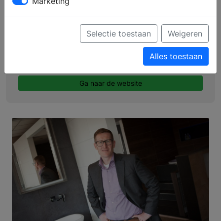
Marketing
Profiel
Producten
Selectie toestaan
Weigeren
Verkooppunten
Alles toestaan
Brochure aanvragen
Ga naar de website