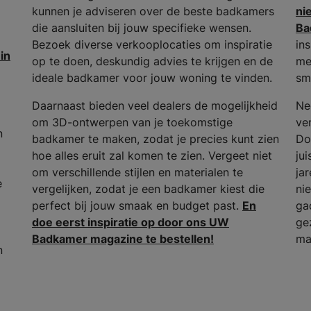
kunnen je adviseren over de beste badkamers
ni
die aansluiten bij jouw specifieke wensen.
Ba
Bezoek diverse verkooplocaties om inspiratie
in
in
op te doen, deskundig advies te krijgen en de
me
ideale badkamer voor jouw woning te vinden.
sm
Daarnaast bieden veel dealers de mogelijkheid
Ne
om 3D-ontwerpen van je toekomstige
ver
n
badkamer te maken, zodat je precies kunt zien
Do
hoe alles eruit zal komen te zien. Vergeet niet
ju
om verschillende stijlen en materialen te
ja
e
vergelijken, zodat je een badkamer kiest die
ni
perfect bij jouw smaak en budget past.
En
ga
doe eerst inspiratie op door ons UW
ge
Badkamer magazine te bestellen!
ma
n