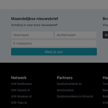
Maandelijkse nieuwsbrief
Br
Schrijf je in voor onze nieuwsbrief!
Vra
B
Meld je aan
Netwerk
Partners
Ha
UW-Badkamer
Sanitairwinkels in
Twe
UW-Haard.nl
Amsterdam
Bou
UW-Keuken.nl
Sanitairwinkels in Utrecht
Bad
UW-Tuin.nl
Vri