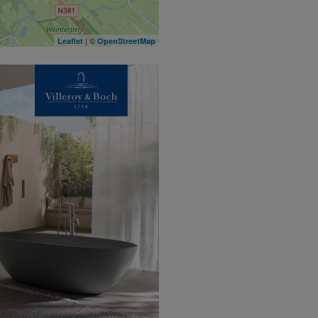
| ©
Leaflet
OpenStreetMap