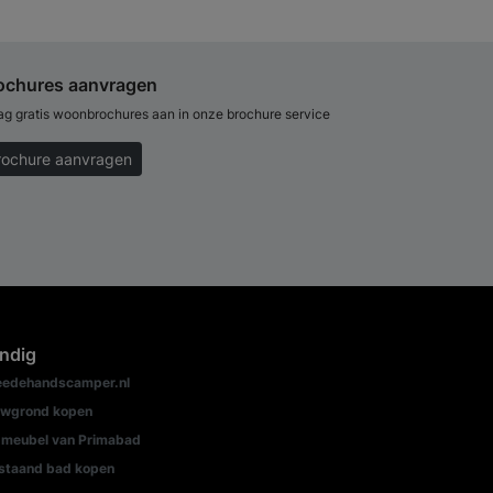
ochures aanvragen
ag gratis woonbrochures aan in onze brochure service
rochure aanvragen
ndig
edehandscamper.nl
wgrond kopen
meubel van Primabad
jstaand bad kopen