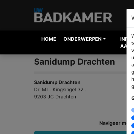
W
HOME
ONDERWERPEN
INFO
t
AANV
w
u
Sanidump Drachten
a
g
h
Sanidump Drachten
g
Dr. M.L. Kingsingel 32 .
9203 JC Drachten
G
Navigeer met: