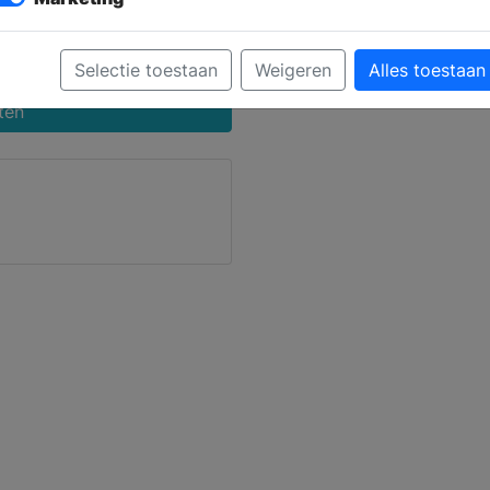
 Maps
ze
Selectie toestaan
Weigeren
Alles toestaan
ten