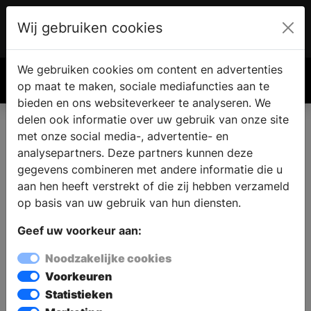
Wij gebruiken cookies
Account
€ 0.00
We gebruiken cookies om content en advertenties
Zoek
op maat te maken, sociale mediafuncties aan te
bieden en ons websiteverkeer te analyseren. We
Streker Tegelhuis
delen ook informatie over uw gebruik van onze site
met onze social media-, advertentie- en
analysepartners. Deze partners kunnen deze
Streker Tegelhuis
gegevens combineren met andere informatie die u
Streekweg 353
aan hen heeft verstrekt of die zij hebben verzameld
1616 AH HOOGKARSPEL
op basis van uw gebruik van hun diensten.
Geef uw voorkeur aan:
Noodzakelijke cookies
Navigeer met:
Voorkeuren
Statistieken
Navigeer met Google Maps