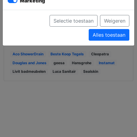
Marketing
Navigeer met Waze
Selectie toestaan
Weigeren
Navigeer met Kaarten
Alles toestaan
Wij verkopen de volgende merken:
Aco ShowerDrain
Beste Koop Tegels
Cleopatra
Douglas and Jones
geesa
Hansgrohe
Instamat
Livit badmeubelen
Luca Sanitair
Sealskin